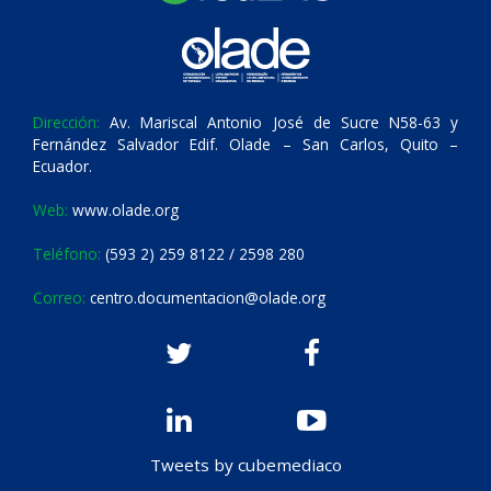
Dirección:
Av. Mariscal Antonio José de Sucre N58-63 y
Fernández Salvador Edif. Olade – San Carlos, Quito –
Ecuador.
Web:
www.olade.org
Teléfono:
(593 2) 259 8122 / 2598 280
Correo:
centro.documentacion@olade.org
Tweets by cubemediaco