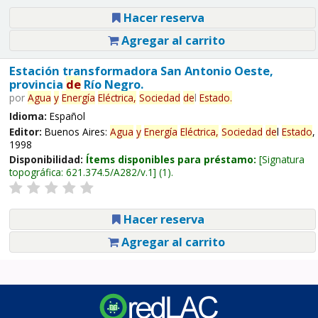
Hacer reserva
Agregar al carrito
Estación transformadora San Antonio Oeste,
provincia
de
Río Negro.
por
Agua
y
Energía
Eléctrica,
Sociedad
de
l
Estado
.
Idioma:
Español
Editor:
Buenos Aires:
Agua
y
Energía
Eléctrica,
Sociedad
de
l
Estado
,
1998
Disponibilidad:
Ítems disponibles para préstamo:
Signatura
topográfica:
621.374.5/A282/v.1
(1).
Hacer reserva
Agregar al carrito