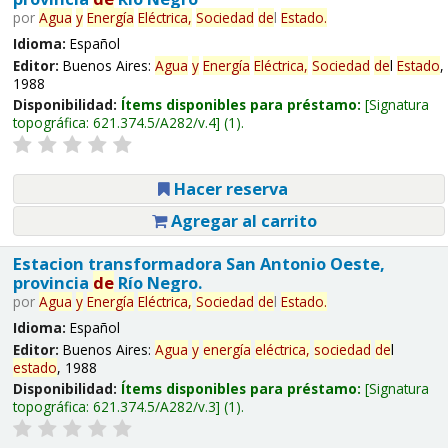
por
Agua
y
Energía
Eléctrica,
Sociedad
de
l
Estado
.
Idioma:
Español
Editor:
Buenos Aires:
Agua
y
Energía
Eléctrica,
Sociedad
de
l
Estado
,
1988
Disponibilidad:
Ítems disponibles para préstamo:
Signatura
topográfica:
621.374.5/A282/v.4
(1).
Hacer reserva
Agregar al carrito
Estacion transformadora San Antonio Oeste,
provincia
de
Río Negro.
por
Agua
y
Energía
Eléctrica,
Sociedad
de
l
Estado
.
Idioma:
Español
Editor:
Buenos Aires:
Agua
y
energía
eléctrica,
sociedad
de
l
estado
, 1988
Disponibilidad:
Ítems disponibles para préstamo:
Signatura
topográfica:
621.374.5/A282/v.3
(1).