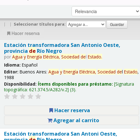
|
|
Seleccionar títulos para:
Hacer reserva
Estación transformadora San Antonio Oeste,
provincia
de
Río Negro
por
Agua
y
Energía
Eléctrica,
Sociedad
de
l
Estado
.
Idioma:
Español
Editor:
Buenos Aires:
Agua
y
Energía
Eléctrica,
Sociedad
de
l
Estado
,
1988
Disponibilidad:
Ítems disponibles para préstamo:
Signatura
topográfica:
621.374.5/A282/v.2
(3).
Hacer reserva
Agregar al carrito
Estación transformadora San Antoni Oeste,
provincia
de
Río Negro