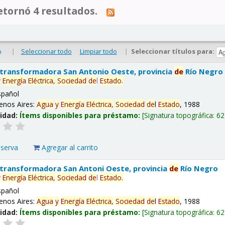
tornó 4 resultados.
|
Seleccionar todo
Limpiar todo
|
Seleccionar títulos para:
o
 transformadora San Antonio Oeste, provincia
de
Río Negro
y
Energía
Eléctrica,
Sociedad
de
l
Estado
.
spañol
enos Aires:
Agua
y
Energía
Eléctrica,
Sociedad
de
l
Estado
, 1988
lidad:
Ítems disponibles para préstamo:
Signatura topográfica:
62
eserva
Agregar al carrito
 transformadora San Antoni Oeste, provincia
de
Río Negro
y
Energía
Eléctrica,
Sociedad
de
l
Estado
.
spañol
enos Aires:
Agua
y
Energía
Eléctrica,
Sociedad
de
l
Estado
, 1988
lidad:
Ítems disponibles para préstamo:
Signatura topográfica:
62