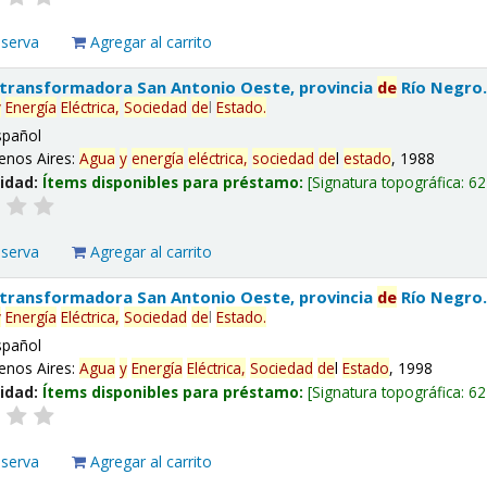
eserva
Agregar al carrito
 transformadora San Antonio Oeste, provincia
de
Río Negro
y
Energía
Eléctrica,
Sociedad
de
l
Estado
.
spañol
enos Aires:
Agua
y
energía
eléctrica,
sociedad
de
l
estado
, 1988
lidad:
Ítems disponibles para préstamo:
Signatura topográfica:
62
eserva
Agregar al carrito
 transformadora San Antonio Oeste, provincia
de
Río Negro
y
Energía
Eléctrica,
Sociedad
de
l
Estado
.
spañol
enos Aires:
Agua
y
Energía
Eléctrica,
Sociedad
de
l
Estado
, 1998
lidad:
Ítems disponibles para préstamo:
Signatura topográfica:
62
eserva
Agregar al carrito