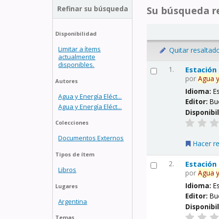
Refinar su búsqueda
Su búsqueda re
Disponibilidad
Limitar a ítems
Quitar resaltad
actualmente
disponibles.
1.
Estación
por
Agua
Autores
Idioma:
E
Agua y Energía Eléct...
Editor:
Bu
Agua y Energía Eléct...
Disponibi
Colecciones
Documentos Externos
Hacer r
Tipos de ítem
2.
Estación
Libros
por
Agua
Idioma:
E
Lugares
Editor:
Bu
Argentina
Disponibi
Temas