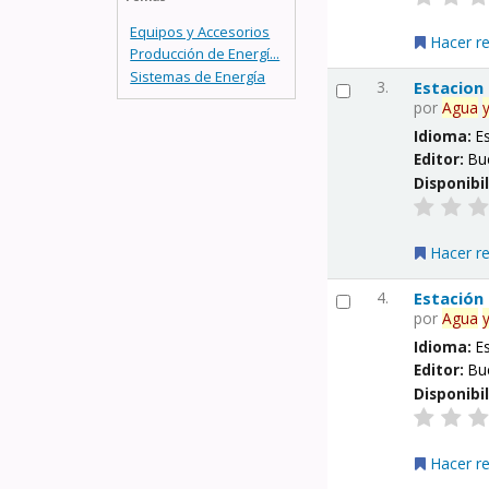
Equipos y Accesorios
Hacer r
Producción de Energí...
Sistemas de Energía
3.
Estacion
por
Agua
Idioma:
E
Editor:
Bu
Disponibi
Hacer r
4.
Estación
por
Agua
Idioma:
E
Editor:
Bu
Disponibi
Hacer r