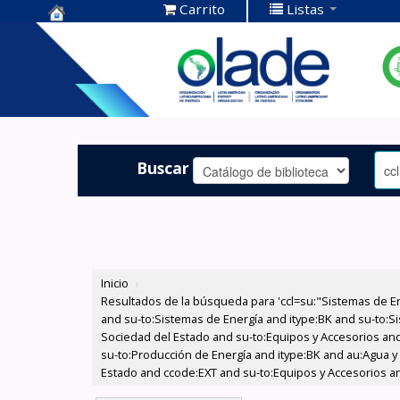
Carrito
Listas
Centro de
Documentación
OLADE -
Buscar
Inicio
›
Resultados de la búsqueda para 'ccl=su:"Sistemas de E
and su-to:Sistemas de Energía and itype:BK and su-to:Si
Sociedad del Estado and su-to:Equipos y Accesorios and
su-to:Producción de Energía and itype:BK and au:Agua y 
Estado and ccode:EXT and su-to:Equipos y Accesorios a