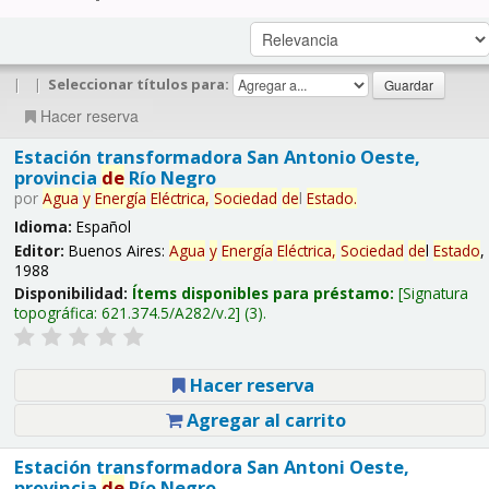
|
|
Seleccionar títulos para:
Hacer reserva
Estación transformadora San Antonio Oeste,
provincia
de
Río Negro
por
Agua
y
Energía
Eléctrica,
Sociedad
de
l
Estado
.
Idioma:
Español
Editor:
Buenos Aires:
Agua
y
Energía
Eléctrica,
Sociedad
de
l
Estado
,
1988
Disponibilidad:
Ítems disponibles para préstamo:
Signatura
topográfica:
621.374.5/A282/v.2
(3).
Hacer reserva
Agregar al carrito
Estación transformadora San Antoni Oeste,
provincia
de
Río Negro