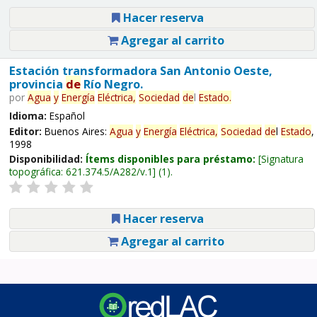
Hacer reserva
Agregar al carrito
Estación transformadora San Antonio Oeste,
provincia
de
Río Negro.
por
Agua
y
Energía
Eléctrica,
Sociedad
de
l
Estado
.
Idioma:
Español
Editor:
Buenos Aires:
Agua
y
Energía
Eléctrica,
Sociedad
de
l
Estado
,
1998
Disponibilidad:
Ítems disponibles para préstamo:
Signatura
topográfica:
621.374.5/A282/v.1
(1).
Hacer reserva
Agregar al carrito