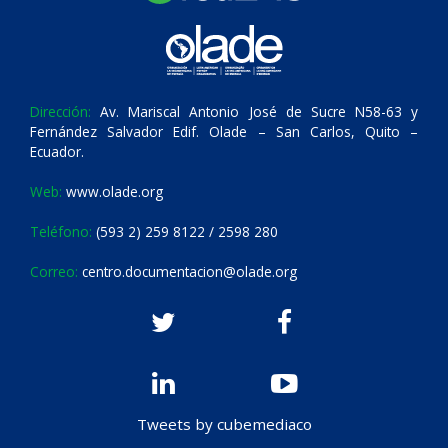
Dirección:
Av. Mariscal Antonio José de Sucre N58-63 y
Fernández Salvador Edif. Olade – San Carlos, Quito –
Ecuador.
Web:
www.olade.org
Teléfono:
(593 2) 259 8122 / 2598 280
Correo:
centro.documentacion@olade.org
Tweets by cubemediaco