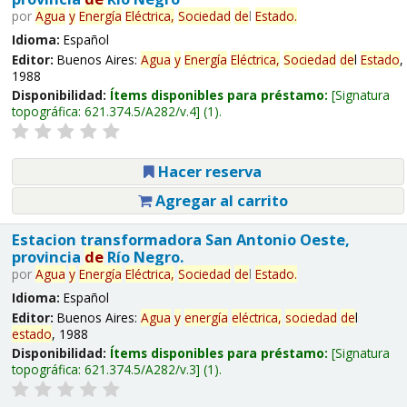
por
Agua
y
Energía
Eléctrica,
Sociedad
de
l
Estado
.
Idioma:
Español
Editor:
Buenos Aires:
Agua
y
Energía
Eléctrica,
Sociedad
de
l
Estado
,
1988
Disponibilidad:
Ítems disponibles para préstamo:
Signatura
topográfica:
621.374.5/A282/v.4
(1).
Hacer reserva
Agregar al carrito
Estacion transformadora San Antonio Oeste,
provincia
de
Río Negro.
por
Agua
y
Energía
Eléctrica,
Sociedad
de
l
Estado
.
Idioma:
Español
Editor:
Buenos Aires:
Agua
y
energía
eléctrica,
sociedad
de
l
estado
, 1988
Disponibilidad:
Ítems disponibles para préstamo:
Signatura
topográfica:
621.374.5/A282/v.3
(1).