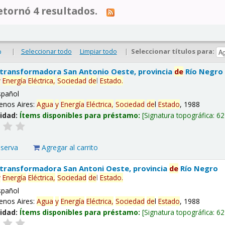
tornó 4 resultados.
|
Seleccionar todo
Limpiar todo
|
Seleccionar títulos para:
o
 transformadora San Antonio Oeste, provincia
de
Río Negro
y
Energía
Eléctrica,
Sociedad
de
l
Estado
.
spañol
enos Aires:
Agua
y
Energía
Eléctrica,
Sociedad
de
l
Estado
, 1988
lidad:
Ítems disponibles para préstamo:
Signatura topográfica:
62
eserva
Agregar al carrito
 transformadora San Antoni Oeste, provincia
de
Río Negro
y
Energía
Eléctrica,
Sociedad
de
l
Estado
.
spañol
enos Aires:
Agua
y
Energía
Eléctrica,
Sociedad
de
l
Estado
, 1988
lidad:
Ítems disponibles para préstamo:
Signatura topográfica:
62