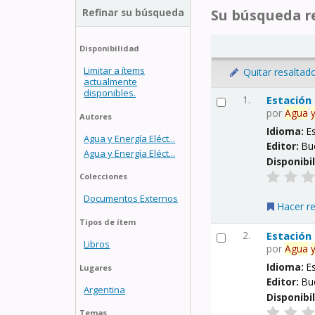
Refinar su búsqueda
Su búsqueda re
Disponibilidad
Limitar a ítems
Quitar resaltad
actualmente
disponibles.
1.
Estación
por
Agua
Autores
Idioma:
E
Agua y Energía Eléct...
Editor:
Bu
Agua y Energía Eléct...
Disponibi
Colecciones
Documentos Externos
Hacer r
Tipos de ítem
2.
Estación
Libros
por
Agua
Idioma:
E
Lugares
Editor:
Bu
Argentina
Disponibi
Temas