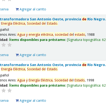
eserva
Agregar al carrito
 transformadora San Antonio Oeste, provincia
de
Río Negro
y
Energía
Eléctrica,
Sociedad
de
l
Estado
.
spañol
enos Aires:
Agua
y
energía
eléctrica,
sociedad
de
l
estado
, 1988
lidad:
Ítems disponibles para préstamo:
Signatura topográfica:
62
eserva
Agregar al carrito
 transformadora San Antonio Oeste, provincia
de
Río Negro
y
Energía
Eléctrica,
Sociedad
de
l
Estado
.
spañol
enos Aires:
Agua
y
Energía
Eléctrica,
Sociedad
de
l
Estado
, 1998
lidad:
Ítems disponibles para préstamo:
Signatura topográfica:
62
eserva
Agregar al carrito