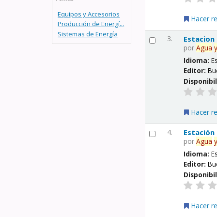
Equipos y Accesorios
Hacer r
Producción de Energí...
Sistemas de Energía
3.
Estacion
por
Agua
Idioma:
E
Editor:
Bu
Disponibi
Hacer r
4.
Estación
por
Agua
Idioma:
E
Editor:
Bu
Disponibi
Hacer r