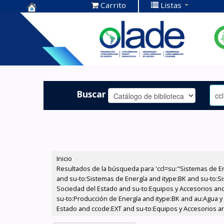
Carrito
Listas
Centro de
Documentación
OLADE -
Buscar
Inicio
›
Resultados de la búsqueda para 'ccl=su:"Sistemas de E
and su-to:Sistemas de Energía and itype:BK and su-to:Si
Sociedad del Estado and su-to:Equipos y Accesorios and
su-to:Producción de Energía and itype:BK and au:Agua y 
Estado and ccode:EXT and su-to:Equipos y Accesorios a