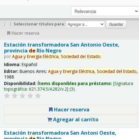
|
|
Seleccionar títulos para:
Hacer reserva
Estación transformadora San Antonio Oeste,
provincia
de
Río Negro
por
Agua
y
Energía
Eléctrica,
Sociedad
de
l
Estado
.
Idioma:
Español
Editor:
Buenos Aires:
Agua
y
Energía
Eléctrica,
Sociedad
de
l
Estado
,
1988
Disponibilidad:
Ítems disponibles para préstamo:
Signatura
topográfica:
621.374.5/A282/v.2
(3).
Hacer reserva
Agregar al carrito
Estación transformadora San Antoni Oeste,
provincia
de
Río Negro