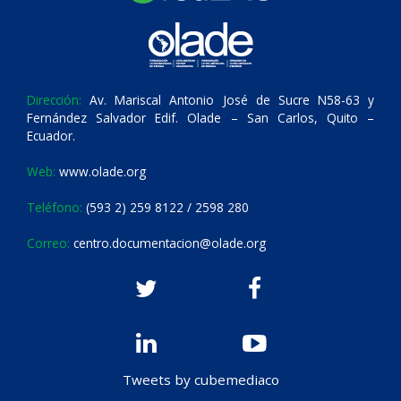
Dirección:
Av. Mariscal Antonio José de Sucre N58-63 y
Fernández Salvador Edif. Olade – San Carlos, Quito –
Ecuador.
Web:
www.olade.org
Teléfono:
(593 2) 259 8122 / 2598 280
Correo:
centro.documentacion@olade.org
Tweets by cubemediaco