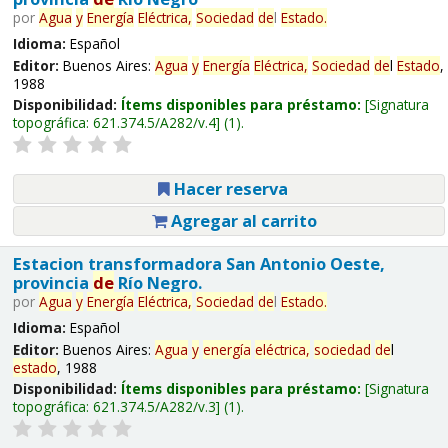
por
Agua
y
Energía
Eléctrica,
Sociedad
de
l
Estado
.
Idioma:
Español
Editor:
Buenos Aires:
Agua
y
Energía
Eléctrica,
Sociedad
de
l
Estado
,
1988
Disponibilidad:
Ítems disponibles para préstamo:
Signatura
topográfica:
621.374.5/A282/v.4
(1).
Hacer reserva
Agregar al carrito
Estacion transformadora San Antonio Oeste,
provincia
de
Río Negro.
por
Agua
y
Energía
Eléctrica,
Sociedad
de
l
Estado
.
Idioma:
Español
Editor:
Buenos Aires:
Agua
y
energía
eléctrica,
sociedad
de
l
estado
, 1988
Disponibilidad:
Ítems disponibles para préstamo:
Signatura
topográfica:
621.374.5/A282/v.3
(1).