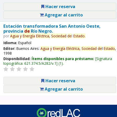
Hacer reserva
Agregar al carrito
Estación transformadora San Antonio Oeste,
provincia
de
Río Negro.
por
Agua
y
Energía
Eléctrica,
Sociedad
de
l
Estado
.
Idioma:
Español
Editor:
Buenos Aires:
Agua
y
Energía
Eléctrica,
Sociedad
de
l
Estado
,
1998
Disponibilidad:
Ítems disponibles para préstamo:
Signatura
topográfica:
621.374.5/A282/v.1
(1).
Hacer reserva
Agregar al carrito