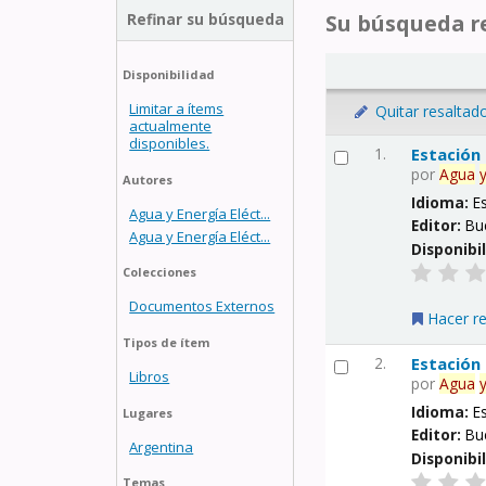
Refinar su búsqueda
Su búsqueda re
Disponibilidad
Limitar a ítems
Quitar resaltad
actualmente
disponibles.
1.
Estación
por
Agua
Autores
Idioma:
E
Agua y Energía Eléct...
Editor:
Bu
Agua y Energía Eléct...
Disponibi
Colecciones
Documentos Externos
Hacer r
Tipos de ítem
2.
Estación
Libros
por
Agua
Idioma:
E
Lugares
Editor:
Bu
Argentina
Disponibi
Temas