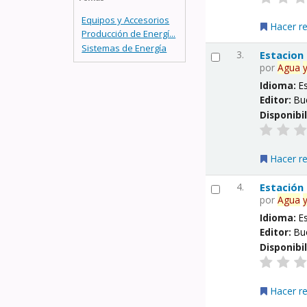
Equipos y Accesorios
Hacer r
Producción de Energí...
Sistemas de Energía
3.
Estacion
por
Agua
Idioma:
E
Editor:
Bu
Disponibi
Hacer r
4.
Estación
por
Agua
Idioma:
E
Editor:
Bu
Disponibi
Hacer r