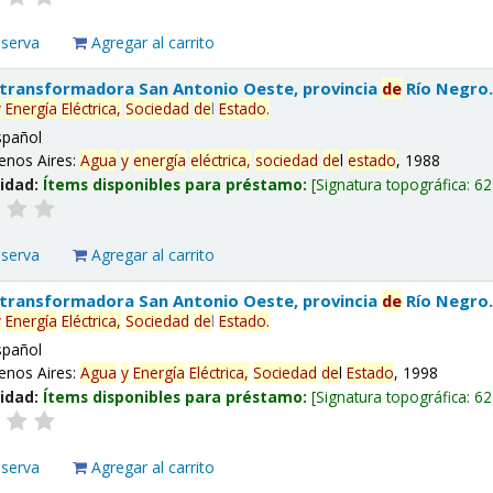
eserva
Agregar al carrito
 transformadora San Antonio Oeste, provincia
de
Río Negro
y
Energía
Eléctrica,
Sociedad
de
l
Estado
.
spañol
enos Aires:
Agua
y
energía
eléctrica,
sociedad
de
l
estado
, 1988
lidad:
Ítems disponibles para préstamo:
Signatura topográfica:
62
eserva
Agregar al carrito
 transformadora San Antonio Oeste, provincia
de
Río Negro
y
Energía
Eléctrica,
Sociedad
de
l
Estado
.
spañol
enos Aires:
Agua
y
Energía
Eléctrica,
Sociedad
de
l
Estado
, 1998
lidad:
Ítems disponibles para préstamo:
Signatura topográfica:
62
eserva
Agregar al carrito