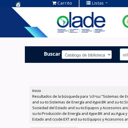
Carrito
Listas
Centro de
Documentación
OLADE -
Buscar
Inicio
›
Resultados de la búsqueda para 'ccl=su:"Sistemas de E
and su-to:Sistemas de Energía and itype:BK and su-to:Si
Sociedad del Estado and su-to:Equipos y Accesorios and
su-to:Producción de Energía and itype:BK and au:Agua y 
Estado and ccode:EXT and su-to:Equipos y Accesorios and