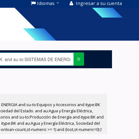
Idiomas
Ingresar a su cuenta
Ir
E ENERGIA and su-to:Equipos y Accesorios and itype:BK
iedad del Estado. and au:Agua y Energía Eléctrica,
sorios and su-to:Producción de Energía and itype:BK and
itype:BK and au:Agua y Energía Eléctrica, Sociedad del
nloan-count,st-numeric >= 1) and (lost,st-numeric=0) )'