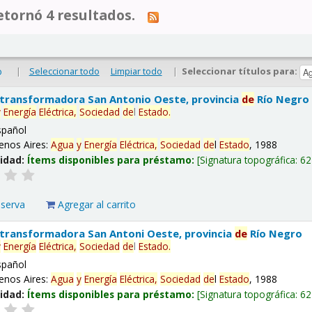
tornó 4 resultados.
|
Seleccionar todo
Limpiar todo
|
Seleccionar títulos para:
o
 transformadora San Antonio Oeste, provincia
de
Río Negro
y
Energía
Eléctrica,
Sociedad
de
l
Estado
.
spañol
enos Aires:
Agua
y
Energía
Eléctrica,
Sociedad
de
l
Estado
, 1988
lidad:
Ítems disponibles para préstamo:
Signatura topográfica:
62
eserva
Agregar al carrito
 transformadora San Antoni Oeste, provincia
de
Río Negro
y
Energía
Eléctrica,
Sociedad
de
l
Estado
.
spañol
enos Aires:
Agua
y
Energía
Eléctrica,
Sociedad
de
l
Estado
, 1988
lidad:
Ítems disponibles para préstamo:
Signatura topográfica:
62