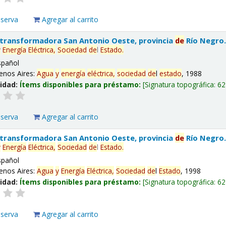
eserva
Agregar al carrito
 transformadora San Antonio Oeste, provincia
de
Río Negro
y
Energía
Eléctrica,
Sociedad
de
l
Estado
.
spañol
enos Aires:
Agua
y
energía
eléctrica,
sociedad
de
l
estado
, 1988
lidad:
Ítems disponibles para préstamo:
Signatura topográfica:
62
eserva
Agregar al carrito
 transformadora San Antonio Oeste, provincia
de
Río Negro
y
Energía
Eléctrica,
Sociedad
de
l
Estado
.
spañol
enos Aires:
Agua
y
Energía
Eléctrica,
Sociedad
de
l
Estado
, 1998
lidad:
Ítems disponibles para préstamo:
Signatura topográfica:
62
eserva
Agregar al carrito