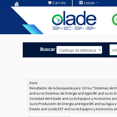
Carrito
Listas
Centro de
Documentación
OLADE -
Buscar
Inicio
›
Resultados de la búsqueda para 'ccl=su:"Sistemas de E
and su-to:Sistemas de Energía and itype:BK and su-to:Si
Sociedad del Estado and su-to:Equipos y Accesorios and
su-to:Producción de Energía and itype:BK and au:Agua y 
Estado and ccode:EXT and su-to:Equipos y Accesorios and