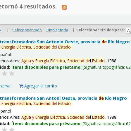
tornó 4 resultados.
|
Seleccionar todo
Limpiar todo
|
Seleccionar títulos para:
o
 transformadora San Antonio Oeste, provincia
de
Río Negro
y
Energía
Eléctrica,
Sociedad
de
l
Estado
.
spañol
enos Aires:
Agua
y
Energía
Eléctrica,
Sociedad
de
l
Estado
, 1988
lidad:
Ítems disponibles para préstamo:
Signatura topográfica:
62
eserva
Agregar al carrito
 transformadora San Antoni Oeste, provincia
de
Río Negro
y
Energía
Eléctrica,
Sociedad
de
l
Estado
.
spañol
enos Aires:
Agua
y
Energía
Eléctrica,
Sociedad
de
l
Estado
, 1988
lidad:
Ítems disponibles para préstamo:
Signatura topográfica:
62