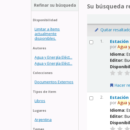
Refinar su búsqueda
Su búsqueda re
Disponibilidad
Limitar a ítems
Quitar resaltad
actualmente
disponibles.
1.
Estación
por
Agua
Autores
Idioma:
E
Agua y Energía Eléct...
Editor:
Bu
Agua y Energía Eléct...
Disponibi
Colecciones
Documentos Externos
Hacer r
Tipos de ítem
2.
Estación
Libros
por
Agua
Idioma:
E
Lugares
Editor:
Bu
Argentina
Disponibi
Temas