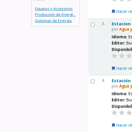
Equipos y Accesorios
Hacer r
Producción de Energí...
Sistemas de Energía
3.
Estacion
por
Agua
Idioma:
E
Editor:
Bu
Disponibi
Hacer r
4.
Estación
por
Agua
Idioma:
E
Editor:
Bu
Disponibi
Hacer r