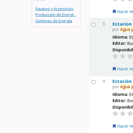
Equipos y Accesorios
Hacer r
Producción de Energí...
Sistemas de Energía
3.
Estacion
por
Agua
Idioma:
E
Editor:
Bu
Disponibi
Hacer r
4.
Estación
por
Agua
Idioma:
E
Editor:
Bu
Disponibi
Hacer r