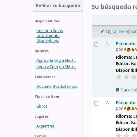
Refinar su búsqueda
Su búsqueda re
Disponibilidad
Limitar a ítems
Quitar resaltad
actualmente
disponibles.
1.
Estación
por
Agua
Autores
Idioma:
E
Agua y Energía Eléct...
Editor:
Bu
Agua y Energía Eléct...
Disponibi
Colecciones
Documentos Externos
Hacer r
Tipos de ítem
2.
Estación
Libros
por
Agua
Idioma:
E
Lugares
Editor:
Bu
Argentina
Disponibi
Temas