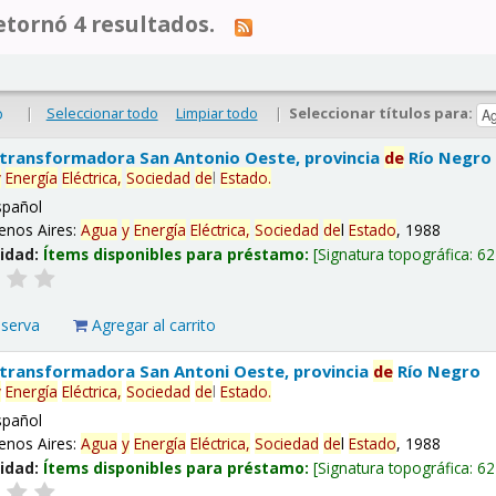
tornó 4 resultados.
|
Seleccionar todo
Limpiar todo
|
Seleccionar títulos para:
o
 transformadora San Antonio Oeste, provincia
de
Río Negro
y
Energía
Eléctrica,
Sociedad
de
l
Estado
.
spañol
enos Aires:
Agua
y
Energía
Eléctrica,
Sociedad
de
l
Estado
, 1988
lidad:
Ítems disponibles para préstamo:
Signatura topográfica:
62
eserva
Agregar al carrito
 transformadora San Antoni Oeste, provincia
de
Río Negro
y
Energía
Eléctrica,
Sociedad
de
l
Estado
.
spañol
enos Aires:
Agua
y
Energía
Eléctrica,
Sociedad
de
l
Estado
, 1988
lidad:
Ítems disponibles para préstamo:
Signatura topográfica:
62