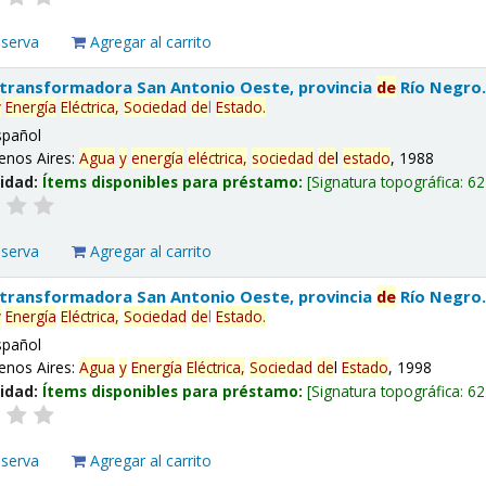
eserva
Agregar al carrito
 transformadora San Antonio Oeste, provincia
de
Río Negro
y
Energía
Eléctrica,
Sociedad
de
l
Estado
.
spañol
enos Aires:
Agua
y
energía
eléctrica,
sociedad
de
l
estado
, 1988
lidad:
Ítems disponibles para préstamo:
Signatura topográfica:
62
eserva
Agregar al carrito
 transformadora San Antonio Oeste, provincia
de
Río Negro
y
Energía
Eléctrica,
Sociedad
de
l
Estado
.
spañol
enos Aires:
Agua
y
Energía
Eléctrica,
Sociedad
de
l
Estado
, 1998
lidad:
Ítems disponibles para préstamo:
Signatura topográfica:
62
eserva
Agregar al carrito