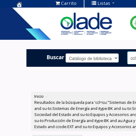
Carrito
Listas
Centro de
Documentación
OLADE -
Buscar
Inicio
›
Resultados de la búsqueda para 'ccl=su:"Sistemas de E
and su-to:Sistemas de Energía and itype:BK and su-to:Si
Sociedad del Estado and su-to:Equipos y Accesorios and
su-to:Producción de Energía and itype:BK and au:Agua y 
Estado and ccode:EXT and su-to:Equipos y Accesorios and