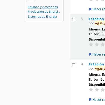
Equipos y Accesorios
Hacer r
Producción de Energí...
Sistemas de Energía
3.
Estacion
por
Agua
Idioma:
E
Editor:
Bu
Disponibi
Hacer r
4.
Estación
por
Agua
Idioma:
E
Editor:
Bu
Disponibi
Hacer r