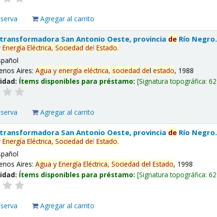
eserva
Agregar al carrito
 transformadora San Antonio Oeste, provincia
de
Río Negro
y
Energía
Eléctrica,
Sociedad
de
l
Estado
.
spañol
enos Aires:
Agua
y
energía
eléctrica,
sociedad
de
l
estado
, 1988
lidad:
Ítems disponibles para préstamo:
Signatura topográfica:
62
eserva
Agregar al carrito
 transformadora San Antonio Oeste, provincia
de
Río Negro
y
Energía
Eléctrica,
Sociedad
de
l
Estado
.
spañol
enos Aires:
Agua
y
Energía
Eléctrica,
Sociedad
de
l
Estado
, 1998
lidad:
Ítems disponibles para préstamo:
Signatura topográfica:
62
eserva
Agregar al carrito