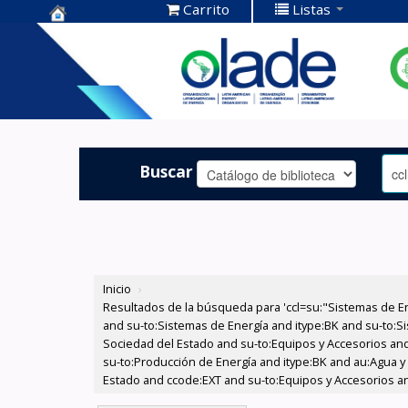
Carrito
Listas
Centro de
Documentación
OLADE -
Buscar
Inicio
›
Resultados de la búsqueda para 'ccl=su:"Sistemas de E
and su-to:Sistemas de Energía and itype:BK and su-to:Si
Sociedad del Estado and su-to:Equipos y Accesorios and
su-to:Producción de Energía and itype:BK and au:Agua y 
Estado and ccode:EXT and su-to:Equipos y Accesorios and