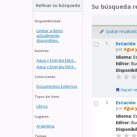
Refinar su búsqueda
Su búsqueda re
Disponibilidad
Limitar a ítems
Quitar resaltad
actualmente
disponibles.
1.
Estación
por
Agua
Autores
Idioma:
E
Agua y Energía Eléct...
Editor:
Bu
Agua y Energía Eléct...
Disponibi
Colecciones
Documentos Externos
Hacer r
Tipos de ítem
2.
Estación
Libros
por
Agua
Idioma:
E
Lugares
Editor:
Bu
Argentina
Disponibi
Temas