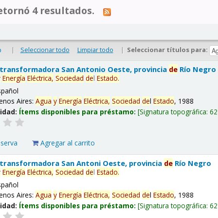
tornó 4 resultados.
|
Seleccionar todo
Limpiar todo
|
Seleccionar títulos para:
o
 transformadora San Antonio Oeste, provincia
de
Río Negro
y
Energía
Eléctrica,
Sociedad
de
l
Estado
.
spañol
enos Aires:
Agua
y
Energía
Eléctrica,
Sociedad
de
l
Estado
, 1988
lidad:
Ítems disponibles para préstamo:
Signatura topográfica:
62
eserva
Agregar al carrito
 transformadora San Antoni Oeste, provincia
de
Río Negro
y
Energía
Eléctrica,
Sociedad
de
l
Estado
.
spañol
enos Aires:
Agua
y
Energía
Eléctrica,
Sociedad
de
l
Estado
, 1988
lidad:
Ítems disponibles para préstamo:
Signatura topográfica:
62