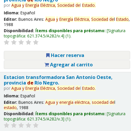
por
Agua
y
Energía
Eléctrica,
Sociedad
de
l
Estado
.
Idioma:
Español
Editor:
Buenos Aires:
Agua
y
Energía
Eléctrica,
Sociedad
de
l
Estado
,
1988
Disponibilidad:
Ítems disponibles para préstamo:
Signatura
topográfica:
621.374.5/A282/v.4
(1).
Hacer reserva
Agregar al carrito
Estacion transformadora San Antonio Oeste,
provincia
de
Río Negro.
por
Agua
y
Energía
Eléctrica,
Sociedad
de
l
Estado
.
Idioma:
Español
Editor:
Buenos Aires:
Agua
y
energía
eléctrica,
sociedad
de
l
estado
, 1988
Disponibilidad:
Ítems disponibles para préstamo:
Signatura
topográfica:
621.374.5/A282/v.3
(1).