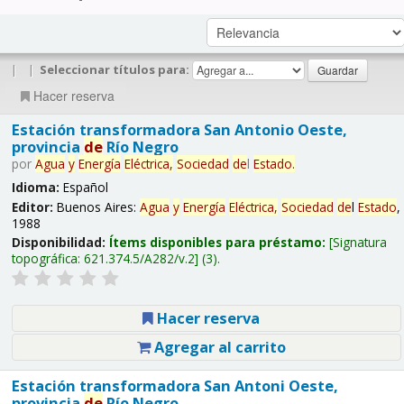
|
|
Seleccionar títulos para:
Hacer reserva
Estación transformadora San Antonio Oeste,
provincia
de
Río Negro
por
Agua
y
Energía
Eléctrica,
Sociedad
de
l
Estado
.
Idioma:
Español
Editor:
Buenos Aires:
Agua
y
Energía
Eléctrica,
Sociedad
de
l
Estado
,
1988
Disponibilidad:
Ítems disponibles para préstamo:
Signatura
topográfica:
621.374.5/A282/v.2
(3).
Hacer reserva
Agregar al carrito
Estación transformadora San Antoni Oeste,
provincia
de
Río Negro