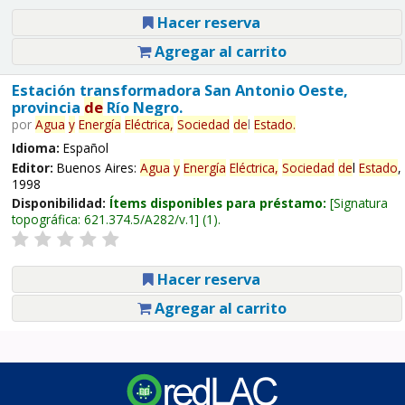
Hacer reserva
Agregar al carrito
Estación transformadora San Antonio Oeste,
provincia
de
Río Negro.
por
Agua
y
Energía
Eléctrica,
Sociedad
de
l
Estado
.
Idioma:
Español
Editor:
Buenos Aires:
Agua
y
Energía
Eléctrica,
Sociedad
de
l
Estado
,
1998
Disponibilidad:
Ítems disponibles para préstamo:
Signatura
topográfica:
621.374.5/A282/v.1
(1).
Hacer reserva
Agregar al carrito