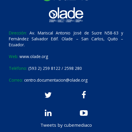
Dirección:
Av. Mariscal Antonio José de Sucre N58-63 y
Fernández Salvador Edif. Olade – San Carlos, Quito –
Ecuador.
Web:
www.olade.org
Teléfono:
(593 2) 259 8122 / 2598 280
Correo:
centro.documentacion@olade.org
Tweets by cubemediaco