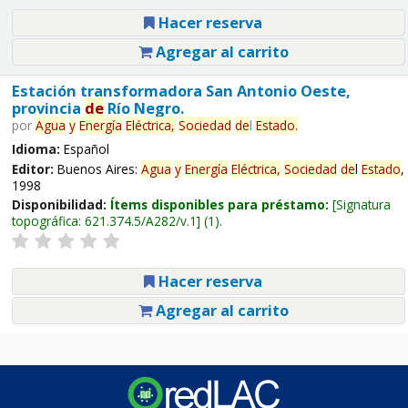
Hacer reserva
Agregar al carrito
Estación transformadora San Antonio Oeste,
provincia
de
Río Negro.
por
Agua
y
Energía
Eléctrica,
Sociedad
de
l
Estado
.
Idioma:
Español
Editor:
Buenos Aires:
Agua
y
Energía
Eléctrica,
Sociedad
de
l
Estado
,
1998
Disponibilidad:
Ítems disponibles para préstamo:
Signatura
topográfica:
621.374.5/A282/v.1
(1).
Hacer reserva
Agregar al carrito