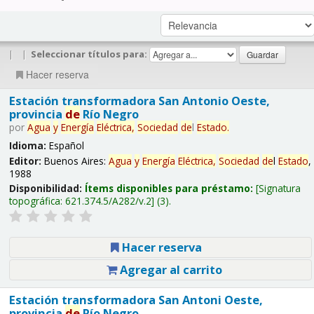
|
|
Seleccionar títulos para:
Hacer reserva
Estación transformadora San Antonio Oeste,
provincia
de
Río Negro
por
Agua
y
Energía
Eléctrica,
Sociedad
de
l
Estado
.
Idioma:
Español
Editor:
Buenos Aires:
Agua
y
Energía
Eléctrica,
Sociedad
de
l
Estado
,
1988
Disponibilidad:
Ítems disponibles para préstamo:
Signatura
topográfica:
621.374.5/A282/v.2
(3).
Hacer reserva
Agregar al carrito
Estación transformadora San Antoni Oeste,
provincia
de
Río Negro