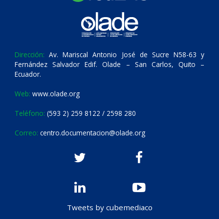
Dirección:
Av. Mariscal Antonio José de Sucre N58-63 y
Fernández Salvador Edif. Olade – San Carlos, Quito –
Ecuador.
Web:
www.olade.org
Teléfono:
(593 2) 259 8122 / 2598 280
Correo:
centro.documentacion@olade.org
Tweets by cubemediaco