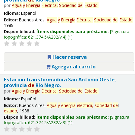
por
Agua
y
Energía
Eléctrica,
Sociedad
de
l
Estado
.
Idioma:
Español
Editor:
Buenos Aires:
Agua
y
Energía
Eléctrica,
Sociedad
de
l
Estado
,
1988
Disponibilidad:
Ítems disponibles para préstamo:
Signatura
topográfica:
621.374.5/A282/v.4
(1).
Hacer reserva
Agregar al carrito
Estacion transformadora San Antonio Oeste,
provincia
de
Río Negro.
por
Agua
y
Energía
Eléctrica,
Sociedad
de
l
Estado
.
Idioma:
Español
Editor:
Buenos Aires:
Agua
y
energía
eléctrica,
sociedad
de
l
estado
, 1988
Disponibilidad:
Ítems disponibles para préstamo:
Signatura
topográfica:
621.374.5/A282/v.3
(1).