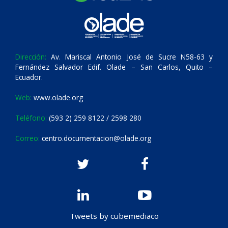
Dirección:
Av. Mariscal Antonio José de Sucre N58-63 y
Fernández Salvador Edif. Olade – San Carlos, Quito –
Ecuador.
Web:
www.olade.org
Teléfono:
(593 2) 259 8122 / 2598 280
Correo:
centro.documentacion@olade.org
Tweets by cubemediaco