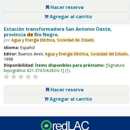
Hacer reserva
Agregar al carrito
Estación transformadora San Antonio Oeste,
provincia
de
Río Negro.
por
Agua
y
Energía
Eléctrica,
Sociedad
de
l
Estado
.
Idioma:
Español
Editor:
Buenos Aires:
Agua
y
Energía
Eléctrica,
Sociedad
de
l
Estado
,
1998
Disponibilidad:
Ítems disponibles para préstamo:
Signatura
topográfica:
621.374.5/A282/v.1
(1).
Hacer reserva
Agregar al carrito