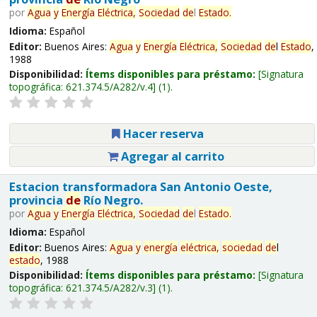
por
Agua
y
Energía
Eléctrica,
Sociedad
de
l
Estado
.
Idioma:
Español
Editor:
Buenos Aires:
Agua
y
Energía
Eléctrica,
Sociedad
de
l
Estado
,
1988
Disponibilidad:
Ítems disponibles para préstamo:
Signatura
topográfica:
621.374.5/A282/v.4
(1).
Hacer reserva
Agregar al carrito
Estacion transformadora San Antonio Oeste,
provincia
de
Río Negro.
por
Agua
y
Energía
Eléctrica,
Sociedad
de
l
Estado
.
Idioma:
Español
Editor:
Buenos Aires:
Agua
y
energía
eléctrica,
sociedad
de
l
estado
, 1988
Disponibilidad:
Ítems disponibles para préstamo:
Signatura
topográfica:
621.374.5/A282/v.3
(1).