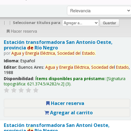
|
|
Seleccionar títulos para:
Hacer reserva
Estación transformadora San Antonio Oeste,
provincia
de
Río Negro
por
Agua
y
Energía
Eléctrica,
Sociedad
de
l
Estado
.
Idioma:
Español
Editor:
Buenos Aires:
Agua
y
Energía
Eléctrica,
Sociedad
de
l
Estado
,
1988
Disponibilidad:
Ítems disponibles para préstamo:
Signatura
topográfica:
621.374.5/A282/v.2
(3).
Hacer reserva
Agregar al carrito
Estación transformadora San Antoni Oeste,
provincia
de
Río Negro