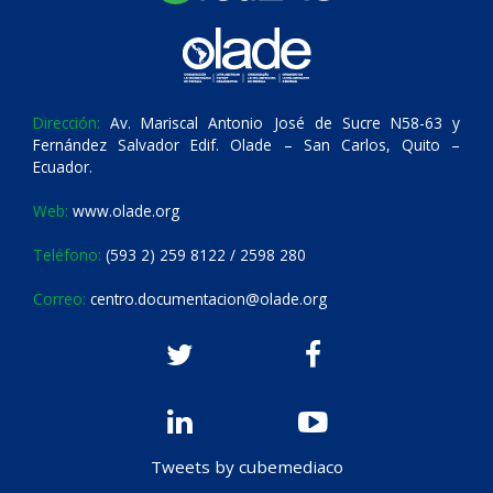
Dirección:
Av. Mariscal Antonio José de Sucre N58-63 y
Fernández Salvador Edif. Olade – San Carlos, Quito –
Ecuador.
Web:
www.olade.org
Teléfono:
(593 2) 259 8122 / 2598 280
Correo:
centro.documentacion@olade.org
Tweets by cubemediaco