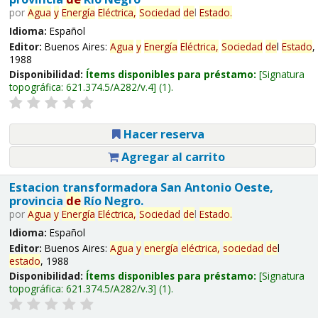
por
Agua
y
Energía
Eléctrica,
Sociedad
de
l
Estado
.
Idioma:
Español
Editor:
Buenos Aires:
Agua
y
Energía
Eléctrica,
Sociedad
de
l
Estado
,
1988
Disponibilidad:
Ítems disponibles para préstamo:
Signatura
topográfica:
621.374.5/A282/v.4
(1).
Hacer reserva
Agregar al carrito
Estacion transformadora San Antonio Oeste,
provincia
de
Río Negro.
por
Agua
y
Energía
Eléctrica,
Sociedad
de
l
Estado
.
Idioma:
Español
Editor:
Buenos Aires:
Agua
y
energía
eléctrica,
sociedad
de
l
estado
, 1988
Disponibilidad:
Ítems disponibles para préstamo:
Signatura
topográfica:
621.374.5/A282/v.3
(1).