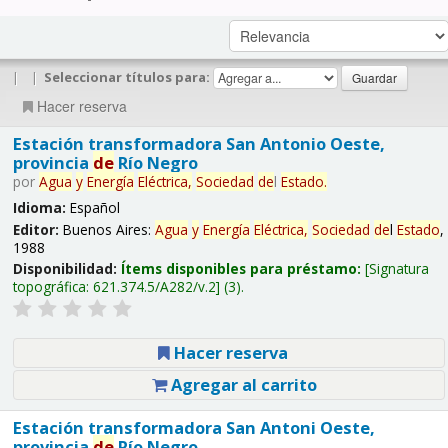
|
|
Seleccionar títulos para:
Hacer reserva
Estación transformadora San Antonio Oeste,
provincia
de
Río Negro
por
Agua
y
Energía
Eléctrica,
Sociedad
de
l
Estado
.
Idioma:
Español
Editor:
Buenos Aires:
Agua
y
Energía
Eléctrica,
Sociedad
de
l
Estado
,
1988
Disponibilidad:
Ítems disponibles para préstamo:
Signatura
topográfica:
621.374.5/A282/v.2
(3).
Hacer reserva
Agregar al carrito
Estación transformadora San Antoni Oeste,
provincia
de
Río Negro