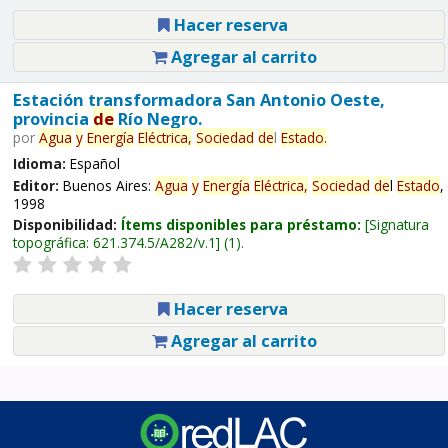
Hacer reserva
Agregar al carrito
Estación transformadora San Antonio Oeste,
provincia
de
Río Negro.
por
Agua
y
Energía
Eléctrica,
Sociedad
de
l
Estado
.
Idioma:
Español
Editor:
Buenos Aires:
Agua
y
Energía
Eléctrica,
Sociedad
de
l
Estado
,
1998
Disponibilidad:
Ítems disponibles para préstamo:
Signatura
topográfica:
621.374.5/A282/v.1
(1).
Hacer reserva
Agregar al carrito