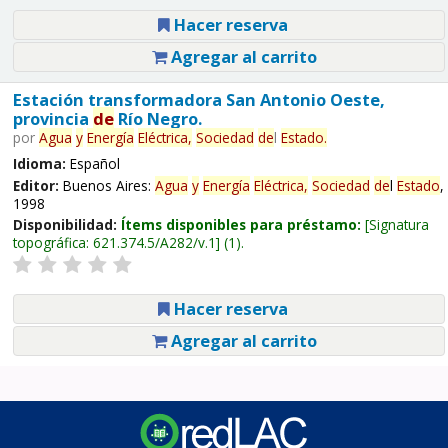
Hacer reserva
Agregar al carrito
Estación transformadora San Antonio Oeste,
provincia
de
Río Negro.
por
Agua
y
Energía
Eléctrica,
Sociedad
de
l
Estado
.
Idioma:
Español
Editor:
Buenos Aires:
Agua
y
Energía
Eléctrica,
Sociedad
de
l
Estado
,
1998
Disponibilidad:
Ítems disponibles para préstamo:
Signatura
topográfica:
621.374.5/A282/v.1
(1).
Hacer reserva
Agregar al carrito