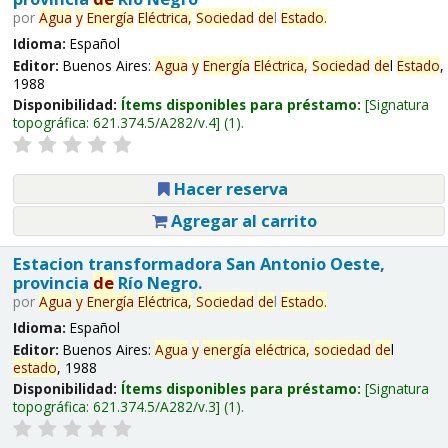
por
Agua
y
Energía
Eléctrica,
Sociedad
de
l
Estado
.
Idioma:
Español
Editor:
Buenos Aires:
Agua
y
Energía
Eléctrica,
Sociedad
de
l
Estado
,
1988
Disponibilidad:
Ítems disponibles para préstamo:
Signatura
topográfica:
621.374.5/A282/v.4
(1).
Hacer reserva
Agregar al carrito
Estacion transformadora San Antonio Oeste,
provincia
de
Río Negro.
por
Agua
y
Energía
Eléctrica,
Sociedad
de
l
Estado
.
Idioma:
Español
Editor:
Buenos Aires:
Agua
y
energía
eléctrica,
sociedad
de
l
estado
, 1988
Disponibilidad:
Ítems disponibles para préstamo:
Signatura
topográfica:
621.374.5/A282/v.3
(1).