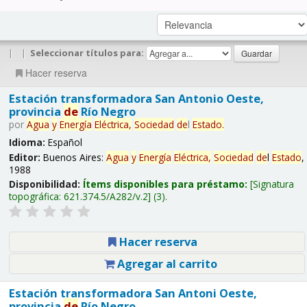
|
|
Seleccionar títulos para:
Hacer reserva
Estación transformadora San Antonio Oeste,
provincia
de
Río Negro
por
Agua
y
Energía
Eléctrica,
Sociedad
de
l
Estado
.
Idioma:
Español
Editor:
Buenos Aires:
Agua
y
Energía
Eléctrica,
Sociedad
de
l
Estado
,
1988
Disponibilidad:
Ítems disponibles para préstamo:
Signatura
topográfica:
621.374.5/A282/v.2
(3).
Hacer reserva
Agregar al carrito
Estación transformadora San Antoni Oeste,
provincia
de
Río Negro