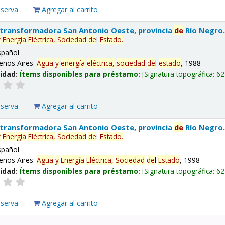
eserva
Agregar al carrito
 transformadora San Antonio Oeste, provincia
de
Río Negro
y
Energía
Eléctrica,
Sociedad
de
l
Estado
.
spañol
enos Aires:
Agua
y
energía
eléctrica,
sociedad
de
l
estado
, 1988
lidad:
Ítems disponibles para préstamo:
Signatura topográfica:
62
eserva
Agregar al carrito
 transformadora San Antonio Oeste, provincia
de
Río Negro
y
Energía
Eléctrica,
Sociedad
de
l
Estado
.
spañol
enos Aires:
Agua
y
Energía
Eléctrica,
Sociedad
de
l
Estado
, 1998
lidad:
Ítems disponibles para préstamo:
Signatura topográfica:
62
eserva
Agregar al carrito