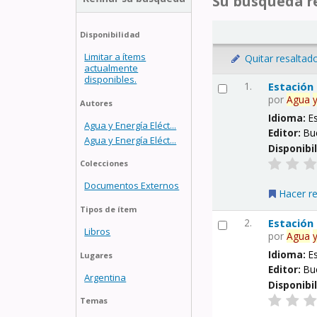
Su búsqueda re
Disponibilidad
Limitar a ítems
Quitar resaltad
actualmente
disponibles.
1.
Estación
por
Agua
Autores
Idioma:
E
Agua y Energía Eléct...
Editor:
Bu
Agua y Energía Eléct...
Disponibi
Colecciones
Documentos Externos
Hacer r
Tipos de ítem
2.
Estación
Libros
por
Agua
Idioma:
E
Lugares
Editor:
Bu
Argentina
Disponibi
Temas