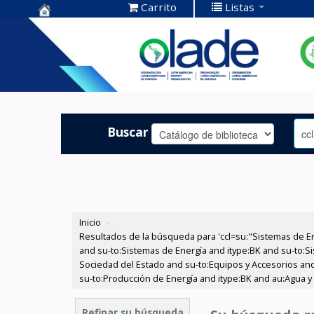
Carrito
Listas
Centro de
Documentación
OLADE -
Buscar
Inicio
›
Resultados de la búsqueda para 'ccl=su:"Sistemas de E
and su-to:Sistemas de Energía and itype:BK and su-to:Si
Sociedad del Estado and su-to:Equipos y Accesorios and
su-to:Producción de Energía and itype:BK and au:Agua y 
Refinar su búsqueda