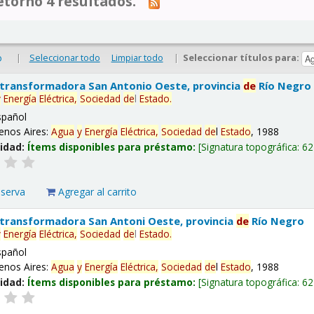
tornó 4 resultados.
|
Seleccionar todo
Limpiar todo
|
Seleccionar títulos para:
o
 transformadora San Antonio Oeste, provincia
de
Río Negro
y
Energía
Eléctrica,
Sociedad
de
l
Estado
.
spañol
enos Aires:
Agua
y
Energía
Eléctrica,
Sociedad
de
l
Estado
, 1988
lidad:
Ítems disponibles para préstamo:
Signatura topográfica:
62
eserva
Agregar al carrito
 transformadora San Antoni Oeste, provincia
de
Río Negro
y
Energía
Eléctrica,
Sociedad
de
l
Estado
.
spañol
enos Aires:
Agua
y
Energía
Eléctrica,
Sociedad
de
l
Estado
, 1988
lidad:
Ítems disponibles para préstamo:
Signatura topográfica:
62