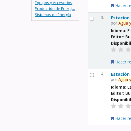
Equipos y Accesorios
Hacer r
Producción de Energí...
Sistemas de Energía
3.
Estacion
por
Agua
Idioma:
E
Editor:
Bu
Disponibi
Hacer r
4.
Estación
por
Agua
Idioma:
E
Editor:
Bu
Disponibi
Hacer r