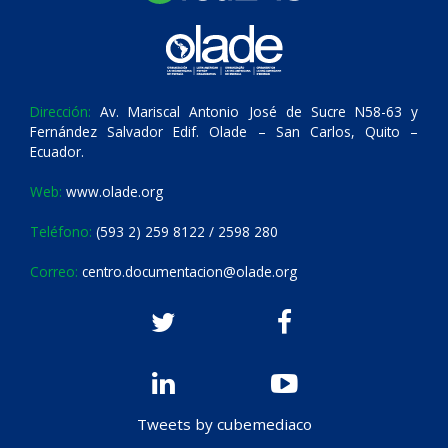
Dirección:
Av. Mariscal Antonio José de Sucre N58-63 y
Fernández Salvador Edif. Olade – San Carlos, Quito –
Ecuador.
Web:
www.olade.org
Teléfono:
(593 2) 259 8122 / 2598 280
Correo:
centro.documentacion@olade.org
Tweets by cubemediaco