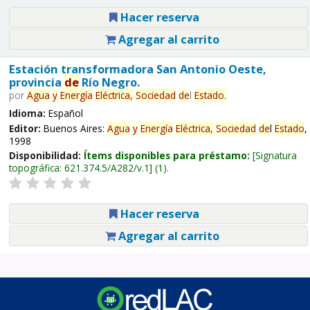
Hacer reserva
Agregar al carrito
Estación transformadora San Antonio Oeste,
provincia
de
Río Negro.
por
Agua
y
Energía
Eléctrica,
Sociedad
de
l
Estado
.
Idioma:
Español
Editor:
Buenos Aires:
Agua
y
Energía
Eléctrica,
Sociedad
de
l
Estado
,
1998
Disponibilidad:
Ítems disponibles para préstamo:
Signatura
topográfica:
621.374.5/A282/v.1
(1).
Hacer reserva
Agregar al carrito