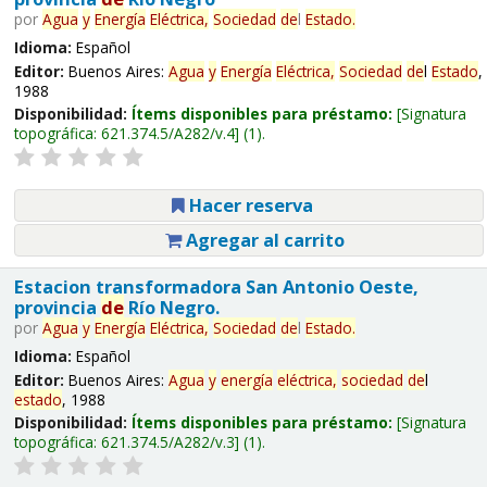
por
Agua
y
Energía
Eléctrica,
Sociedad
de
l
Estado
.
Idioma:
Español
Editor:
Buenos Aires:
Agua
y
Energía
Eléctrica,
Sociedad
de
l
Estado
,
1988
Disponibilidad:
Ítems disponibles para préstamo:
Signatura
topográfica:
621.374.5/A282/v.4
(1).
Hacer reserva
Agregar al carrito
Estacion transformadora San Antonio Oeste,
provincia
de
Río Negro.
por
Agua
y
Energía
Eléctrica,
Sociedad
de
l
Estado
.
Idioma:
Español
Editor:
Buenos Aires:
Agua
y
energía
eléctrica,
sociedad
de
l
estado
, 1988
Disponibilidad:
Ítems disponibles para préstamo:
Signatura
topográfica:
621.374.5/A282/v.3
(1).