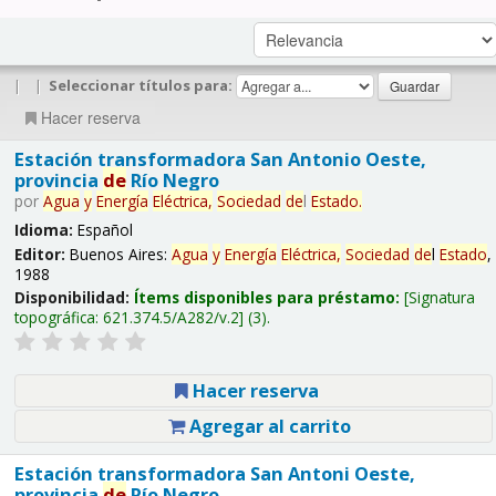
|
|
Seleccionar títulos para:
Hacer reserva
Estación transformadora San Antonio Oeste,
provincia
de
Río Negro
por
Agua
y
Energía
Eléctrica,
Sociedad
de
l
Estado
.
Idioma:
Español
Editor:
Buenos Aires:
Agua
y
Energía
Eléctrica,
Sociedad
de
l
Estado
,
1988
Disponibilidad:
Ítems disponibles para préstamo:
Signatura
topográfica:
621.374.5/A282/v.2
(3).
Hacer reserva
Agregar al carrito
Estación transformadora San Antoni Oeste,
provincia
de
Río Negro