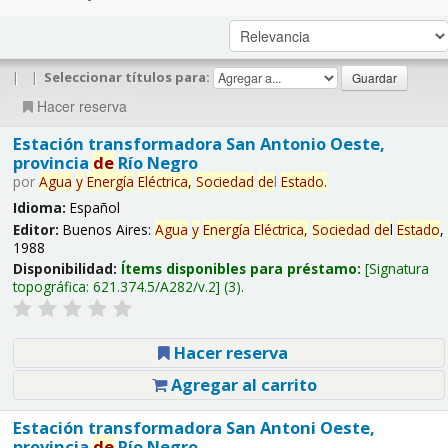
|
|
Seleccionar títulos para:
Hacer reserva
Estación transformadora San Antonio Oeste,
provincia
de
Río Negro
por
Agua
y
Energía
Eléctrica,
Sociedad
de
l
Estado
.
Idioma:
Español
Editor:
Buenos Aires:
Agua
y
Energía
Eléctrica,
Sociedad
de
l
Estado
,
1988
Disponibilidad:
Ítems disponibles para préstamo:
Signatura
topográfica:
621.374.5/A282/v.2
(3).
Hacer reserva
Agregar al carrito
Estación transformadora San Antoni Oeste,
provincia
de
Río Negro