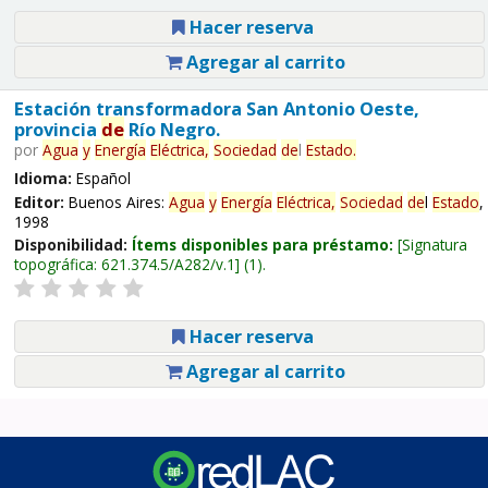
Hacer reserva
Agregar al carrito
Estación transformadora San Antonio Oeste,
provincia
de
Río Negro.
por
Agua
y
Energía
Eléctrica,
Sociedad
de
l
Estado
.
Idioma:
Español
Editor:
Buenos Aires:
Agua
y
Energía
Eléctrica,
Sociedad
de
l
Estado
,
1998
Disponibilidad:
Ítems disponibles para préstamo:
Signatura
topográfica:
621.374.5/A282/v.1
(1).
Hacer reserva
Agregar al carrito