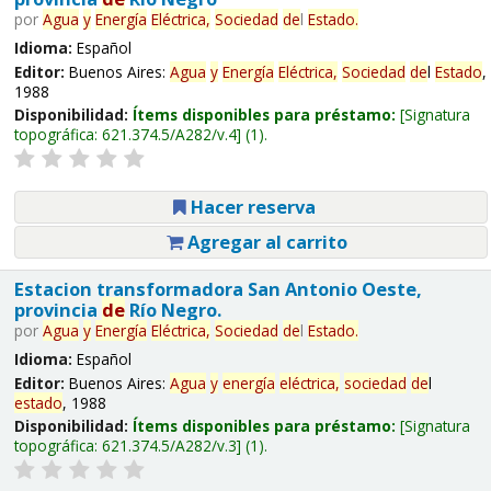
por
Agua
y
Energía
Eléctrica,
Sociedad
de
l
Estado
.
Idioma:
Español
Editor:
Buenos Aires:
Agua
y
Energía
Eléctrica,
Sociedad
de
l
Estado
,
1988
Disponibilidad:
Ítems disponibles para préstamo:
Signatura
topográfica:
621.374.5/A282/v.4
(1).
Hacer reserva
Agregar al carrito
Estacion transformadora San Antonio Oeste,
provincia
de
Río Negro.
por
Agua
y
Energía
Eléctrica,
Sociedad
de
l
Estado
.
Idioma:
Español
Editor:
Buenos Aires:
Agua
y
energía
eléctrica,
sociedad
de
l
estado
, 1988
Disponibilidad:
Ítems disponibles para préstamo:
Signatura
topográfica:
621.374.5/A282/v.3
(1).