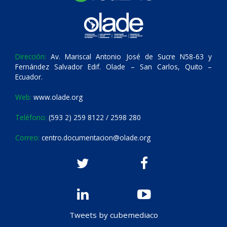
Dirección:
Av. Mariscal Antonio José de Sucre N58-63 y
Fernández Salvador Edif. Olade – San Carlos, Quito –
Ecuador.
Web:
www.olade.org
Teléfono:
(593 2) 259 8122 / 2598 280
Correo:
centro.documentacion@olade.org
Tweets by cubemediaco