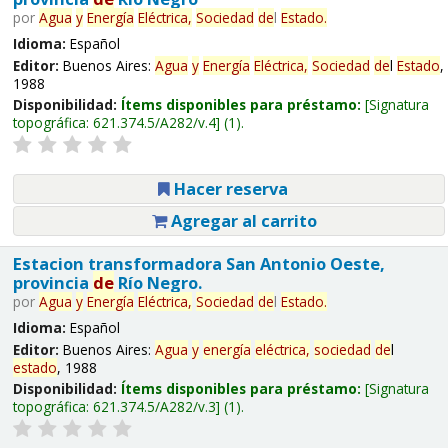
por
Agua
y
Energía
Eléctrica,
Sociedad
de
l
Estado
.
Idioma:
Español
Editor:
Buenos Aires:
Agua
y
Energía
Eléctrica,
Sociedad
de
l
Estado
,
1988
Disponibilidad:
Ítems disponibles para préstamo:
Signatura
topográfica:
621.374.5/A282/v.4
(1).
Hacer reserva
Agregar al carrito
Estacion transformadora San Antonio Oeste,
provincia
de
Río Negro.
por
Agua
y
Energía
Eléctrica,
Sociedad
de
l
Estado
.
Idioma:
Español
Editor:
Buenos Aires:
Agua
y
energía
eléctrica,
sociedad
de
l
estado
, 1988
Disponibilidad:
Ítems disponibles para préstamo:
Signatura
topográfica:
621.374.5/A282/v.3
(1).