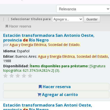
|
|
Seleccionar títulos para:
Hacer reserva
Estación transformadora San Antonio Oeste,
provincia
de
Río Negro
por
Agua
y
Energía
Eléctrica,
Sociedad
de
l
Estado
.
Idioma:
Español
Editor:
Buenos Aires:
Agua
y
Energía
Eléctrica,
Sociedad
de
l
Estado
,
1988
Disponibilidad:
Ítems disponibles para préstamo:
Signatura
topográfica:
621.374.5/A282/v.2
(3).
Hacer reserva
Agregar al carrito
Estación transformadora San Antoni Oeste,
provincia
de
Río Negro