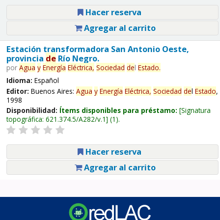
Hacer reserva
Agregar al carrito
Estación transformadora San Antonio Oeste,
provincia
de
Río Negro.
por
Agua
y
Energía
Eléctrica,
Sociedad
de
l
Estado
.
Idioma:
Español
Editor:
Buenos Aires:
Agua
y
Energía
Eléctrica,
Sociedad
de
l
Estado
,
1998
Disponibilidad:
Ítems disponibles para préstamo:
Signatura
topográfica:
621.374.5/A282/v.1
(1).
Hacer reserva
Agregar al carrito