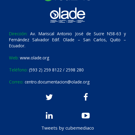
Dirección:
Av. Mariscal Antonio José de Sucre N58-63 y
Fernández Salvador Edif. Olade – San Carlos, Quito –
Ecuador.
Web:
www.olade.org
Teléfono:
(593 2) 259 8122 / 2598 280
Correo:
centro.documentacion@olade.org
Tweets by cubemediaco