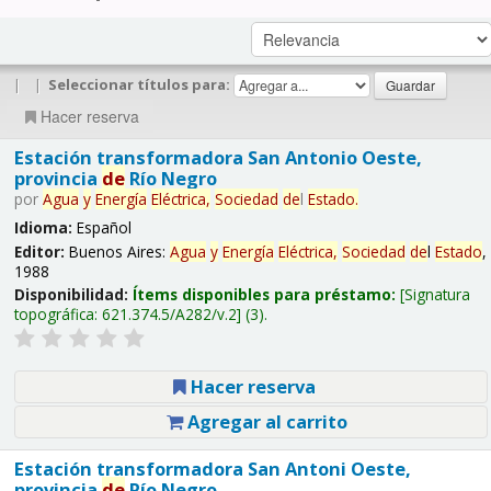
|
|
Seleccionar títulos para:
Hacer reserva
Estación transformadora San Antonio Oeste,
provincia
de
Río Negro
por
Agua
y
Energía
Eléctrica,
Sociedad
de
l
Estado
.
Idioma:
Español
Editor:
Buenos Aires:
Agua
y
Energía
Eléctrica,
Sociedad
de
l
Estado
,
1988
Disponibilidad:
Ítems disponibles para préstamo:
Signatura
topográfica:
621.374.5/A282/v.2
(3).
Hacer reserva
Agregar al carrito
Estación transformadora San Antoni Oeste,
provincia
de
Río Negro