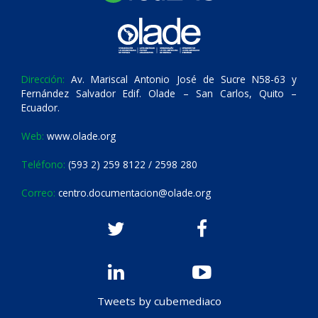
Dirección:
Av. Mariscal Antonio José de Sucre N58-63 y
Fernández Salvador Edif. Olade – San Carlos, Quito –
Ecuador.
Web:
www.olade.org
Teléfono:
(593 2) 259 8122 / 2598 280
Correo:
centro.documentacion@olade.org
Tweets by cubemediaco