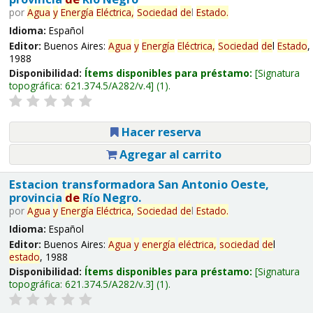
por
Agua
y
Energía
Eléctrica,
Sociedad
de
l
Estado
.
Idioma:
Español
Editor:
Buenos Aires:
Agua
y
Energía
Eléctrica,
Sociedad
de
l
Estado
,
1988
Disponibilidad:
Ítems disponibles para préstamo:
Signatura
topográfica:
621.374.5/A282/v.4
(1).
Hacer reserva
Agregar al carrito
Estacion transformadora San Antonio Oeste,
provincia
de
Río Negro.
por
Agua
y
Energía
Eléctrica,
Sociedad
de
l
Estado
.
Idioma:
Español
Editor:
Buenos Aires:
Agua
y
energía
eléctrica,
sociedad
de
l
estado
, 1988
Disponibilidad:
Ítems disponibles para préstamo:
Signatura
topográfica:
621.374.5/A282/v.3
(1).