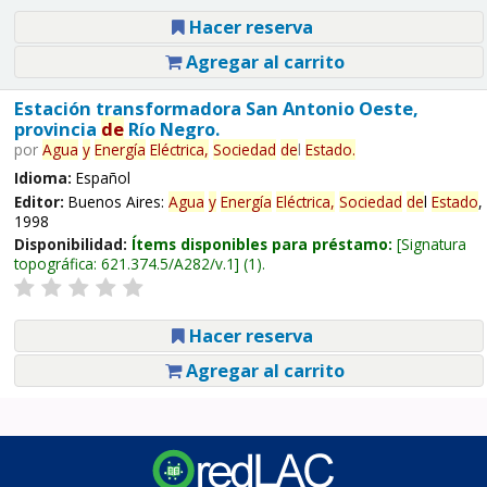
Hacer reserva
Agregar al carrito
Estación transformadora San Antonio Oeste,
provincia
de
Río Negro.
por
Agua
y
Energía
Eléctrica,
Sociedad
de
l
Estado
.
Idioma:
Español
Editor:
Buenos Aires:
Agua
y
Energía
Eléctrica,
Sociedad
de
l
Estado
,
1998
Disponibilidad:
Ítems disponibles para préstamo:
Signatura
topográfica:
621.374.5/A282/v.1
(1).
Hacer reserva
Agregar al carrito