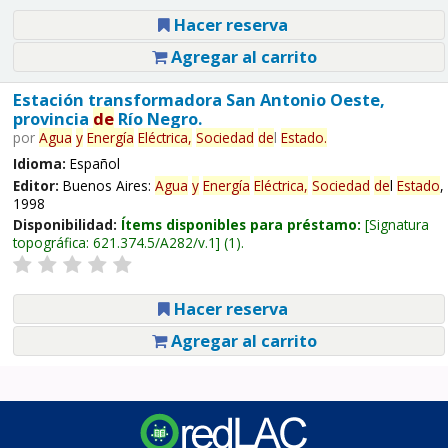
Hacer reserva
Agregar al carrito
Estación transformadora San Antonio Oeste,
provincia
de
Río Negro.
por
Agua
y
Energía
Eléctrica,
Sociedad
de
l
Estado
.
Idioma:
Español
Editor:
Buenos Aires:
Agua
y
Energía
Eléctrica,
Sociedad
de
l
Estado
,
1998
Disponibilidad:
Ítems disponibles para préstamo:
Signatura
topográfica:
621.374.5/A282/v.1
(1).
Hacer reserva
Agregar al carrito