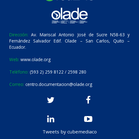
Dirección:
Av. Mariscal Antonio José de Sucre N58-63 y
Fernández Salvador Edif. Olade – San Carlos, Quito –
Ecuador.
Web:
www.olade.org
Teléfono:
(593 2) 259 8122 / 2598 280
Correo:
centro.documentacion@olade.org
Tweets by cubemediaco