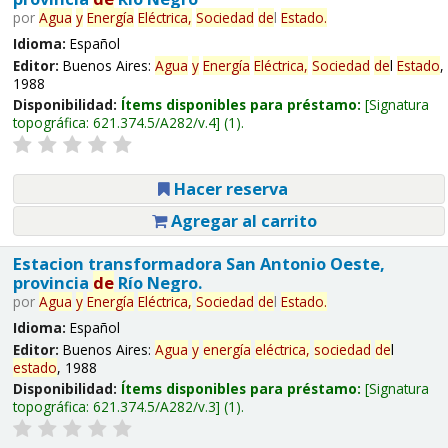
por
Agua
y
Energía
Eléctrica,
Sociedad
de
l
Estado
.
Idioma:
Español
Editor:
Buenos Aires:
Agua
y
Energía
Eléctrica,
Sociedad
de
l
Estado
,
1988
Disponibilidad:
Ítems disponibles para préstamo:
Signatura
topográfica:
621.374.5/A282/v.4
(1).
Hacer reserva
Agregar al carrito
Estacion transformadora San Antonio Oeste,
provincia
de
Río Negro.
por
Agua
y
Energía
Eléctrica,
Sociedad
de
l
Estado
.
Idioma:
Español
Editor:
Buenos Aires:
Agua
y
energía
eléctrica,
sociedad
de
l
estado
, 1988
Disponibilidad:
Ítems disponibles para préstamo:
Signatura
topográfica:
621.374.5/A282/v.3
(1).