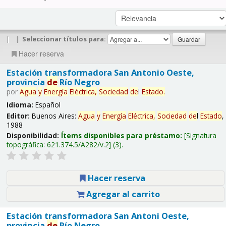
|
|
Seleccionar títulos para:
Hacer reserva
Estación transformadora San Antonio Oeste,
provincia
de
Río Negro
por
Agua
y
Energía
Eléctrica,
Sociedad
de
l
Estado
.
Idioma:
Español
Editor:
Buenos Aires:
Agua
y
Energía
Eléctrica,
Sociedad
de
l
Estado
,
1988
Disponibilidad:
Ítems disponibles para préstamo:
Signatura
topográfica:
621.374.5/A282/v.2
(3).
Hacer reserva
Agregar al carrito
Estación transformadora San Antoni Oeste,
provincia
de
Río Negro