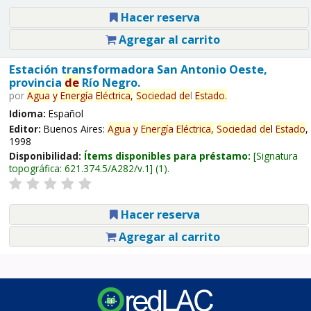
Hacer reserva
Agregar al carrito
Estación transformadora San Antonio Oeste,
provincia
de
Río Negro.
por
Agua
y
Energía
Eléctrica,
Sociedad
de
l
Estado
.
Idioma:
Español
Editor:
Buenos Aires:
Agua
y
Energía
Eléctrica,
Sociedad
de
l
Estado
,
1998
Disponibilidad:
Ítems disponibles para préstamo:
Signatura
topográfica:
621.374.5/A282/v.1
(1).
Hacer reserva
Agregar al carrito