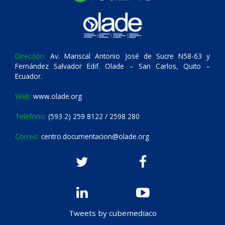
Dirección:
Av. Mariscal Antonio José de Sucre N58-63 y
Fernández Salvador Edif. Olade – San Carlos, Quito –
Ecuador.
Web:
www.olade.org
Teléfono:
(593 2) 259 8122 / 2598 280
Correo:
centro.documentacion@olade.org
Tweets by cubemediaco