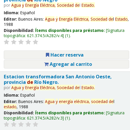
por
Agua
y
Energía
Eléctrica,
Sociedad
de
l
Estado
.
Idioma:
Español
Editor:
Buenos Aires:
Agua
y
Energía
Eléctrica,
Sociedad
de
l
Estado
,
1988
Disponibilidad:
Ítems disponibles para préstamo:
Signatura
topográfica:
621.374.5/A282/v.4
(1).
Hacer reserva
Agregar al carrito
Estacion transformadora San Antonio Oeste,
provincia
de
Río Negro.
por
Agua
y
Energía
Eléctrica,
Sociedad
de
l
Estado
.
Idioma:
Español
Editor:
Buenos Aires:
Agua
y
energía
eléctrica,
sociedad
de
l
estado
, 1988
Disponibilidad:
Ítems disponibles para préstamo:
Signatura
topográfica:
621.374.5/A282/v.3
(1).