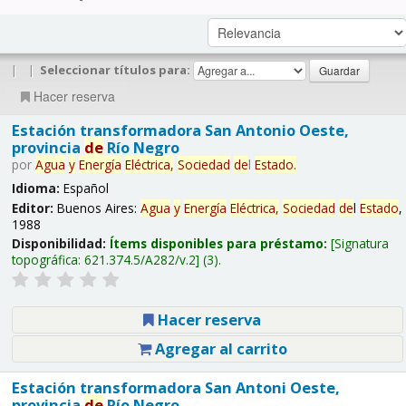
|
|
Seleccionar títulos para:
Hacer reserva
Estación transformadora San Antonio Oeste,
provincia
de
Río Negro
por
Agua
y
Energía
Eléctrica,
Sociedad
de
l
Estado
.
Idioma:
Español
Editor:
Buenos Aires:
Agua
y
Energía
Eléctrica,
Sociedad
de
l
Estado
,
1988
Disponibilidad:
Ítems disponibles para préstamo:
Signatura
topográfica:
621.374.5/A282/v.2
(3).
Hacer reserva
Agregar al carrito
Estación transformadora San Antoni Oeste,
provincia
de
Río Negro