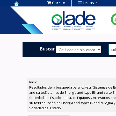
Carrito
Listas
Centro de
Documentación
OLADE -
Buscar
Inicio
›
Resultados de la búsqueda para 'ccl=su:"Sistemas de E
and su-to:Sistemas de Energía and itype:BK and su-to:Si
Sociedad del Estado and su-to:Equipos y Accesorios and
su-to:Producción de Energía and itype:BK and au:Agua y 
Sociedad del Estado'