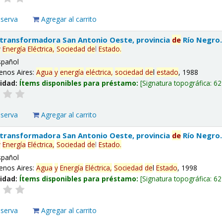
eserva
Agregar al carrito
 transformadora San Antonio Oeste, provincia
de
Río Negro
y
Energía
Eléctrica,
Sociedad
de
l
Estado
.
spañol
enos Aires:
Agua
y
energía
eléctrica,
sociedad
de
l
estado
, 1988
lidad:
Ítems disponibles para préstamo:
Signatura topográfica:
62
eserva
Agregar al carrito
 transformadora San Antonio Oeste, provincia
de
Río Negro
y
Energía
Eléctrica,
Sociedad
de
l
Estado
.
spañol
enos Aires:
Agua
y
Energía
Eléctrica,
Sociedad
de
l
Estado
, 1998
lidad:
Ítems disponibles para préstamo:
Signatura topográfica:
62
eserva
Agregar al carrito