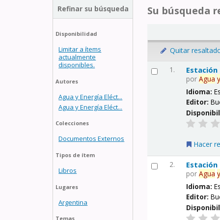
Refinar su búsqueda
Su búsqueda re
Disponibilidad
Limitar a ítems
Quitar resaltad
actualmente
disponibles.
1.
Estación
por
Agua
Autores
Idioma:
E
Agua y Energía Eléct...
Editor:
Bu
Agua y Energía Eléct...
Disponibi
Colecciones
Documentos Externos
Hacer r
Tipos de ítem
2.
Estación
Libros
por
Agua
Idioma:
E
Lugares
Editor:
Bu
Argentina
Disponibi
Temas