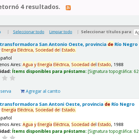
tornó 4 resultados.
|
Seleccionar todo
Limpiar todo
|
Seleccionar títulos para:
o
 transformadora San Antonio Oeste, provincia
de
Río Negro
y
Energía
Eléctrica,
Sociedad
de
l
Estado
.
spañol
enos Aires:
Agua
y
Energía
Eléctrica,
Sociedad
de
l
Estado
, 1988
lidad:
Ítems disponibles para préstamo:
Signatura topográfica:
62
eserva
Agregar al carrito
 transformadora San Antoni Oeste, provincia
de
Río Negro
y
Energía
Eléctrica,
Sociedad
de
l
Estado
.
spañol
enos Aires:
Agua
y
Energía
Eléctrica,
Sociedad
de
l
Estado
, 1988
lidad:
Ítems disponibles para préstamo:
Signatura topográfica:
62