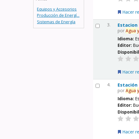
Equipos y Accesorios
Hacer r
Producción de Energí...
Sistemas de Energía
3.
Estacion
por
Agua
Idioma:
E
Editor:
Bu
Disponibi
Hacer r
4.
Estación
por
Agua
Idioma:
E
Editor:
Bu
Disponibi
Hacer r