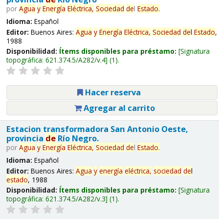
por
Agua
y
Energía
Eléctrica,
Sociedad
de
l
Estado
.
Idioma:
Español
Editor:
Buenos Aires:
Agua
y
Energía
Eléctrica,
Sociedad
de
l
Estado
,
1988
Disponibilidad:
Ítems disponibles para préstamo:
Signatura
topográfica:
621.374.5/A282/v.4
(1).
Hacer reserva
Agregar al carrito
Estacion transformadora San Antonio Oeste,
provincia
de
Río Negro.
por
Agua
y
Energía
Eléctrica,
Sociedad
de
l
Estado
.
Idioma:
Español
Editor:
Buenos Aires:
Agua
y
energía
eléctrica,
sociedad
de
l
estado
, 1988
Disponibilidad:
Ítems disponibles para préstamo:
Signatura
topográfica:
621.374.5/A282/v.3
(1).