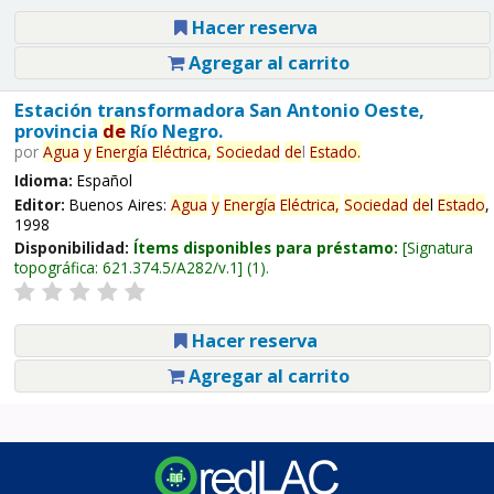
Hacer reserva
Agregar al carrito
Estación transformadora San Antonio Oeste,
provincia
de
Río Negro.
por
Agua
y
Energía
Eléctrica,
Sociedad
de
l
Estado
.
Idioma:
Español
Editor:
Buenos Aires:
Agua
y
Energía
Eléctrica,
Sociedad
de
l
Estado
,
1998
Disponibilidad:
Ítems disponibles para préstamo:
Signatura
topográfica:
621.374.5/A282/v.1
(1).
Hacer reserva
Agregar al carrito