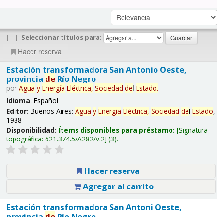
|
|
Seleccionar títulos para:
Hacer reserva
Estación transformadora San Antonio Oeste,
provincia
de
Río Negro
por
Agua
y
Energía
Eléctrica,
Sociedad
de
l
Estado
.
Idioma:
Español
Editor:
Buenos Aires:
Agua
y
Energía
Eléctrica,
Sociedad
de
l
Estado
,
1988
Disponibilidad:
Ítems disponibles para préstamo:
Signatura
topográfica:
621.374.5/A282/v.2
(3).
Hacer reserva
Agregar al carrito
Estación transformadora San Antoni Oeste,
provincia
de
Río Negro