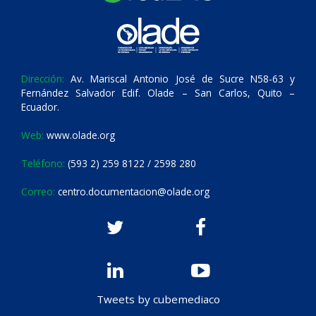
Dirección:
Av. Mariscal Antonio José de Sucre N58-63 y
Fernández Salvador Edif. Olade – San Carlos, Quito –
Ecuador.
Web:
www.olade.org
Teléfono:
(593 2) 259 8122 / 2598 280
Correo:
centro.documentacion@olade.org
Tweets by cubemediaco