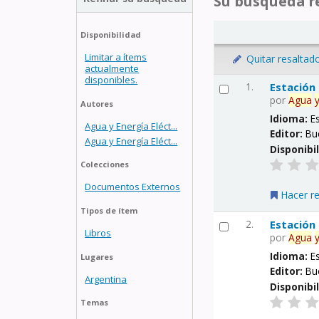
Su búsqueda re
Disponibilidad
Limitar a ítems
Quitar resaltad
actualmente
disponibles.
1.
Estación
por
Agua
Autores
Idioma:
E
Agua y Energía Eléct...
Editor:
Bu
Agua y Energía Eléct...
Disponibi
Colecciones
Documentos Externos
Hacer r
Tipos de ítem
2.
Estación
Libros
por
Agua
Idioma:
E
Lugares
Editor:
Bu
Argentina
Disponibi
Temas