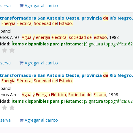
eserva
Agregar al carrito
 transformadora San Antonio Oeste, provincia
de
Río Negro
y
Energía
Eléctrica,
Sociedad
de
l
Estado
.
spañol
enos Aires:
Agua
y
energía
eléctrica,
sociedad
de
l
estado
, 1988
lidad:
Ítems disponibles para préstamo:
Signatura topográfica:
62
eserva
Agregar al carrito
 transformadora San Antonio Oeste, provincia
de
Río Negro
y
Energía
Eléctrica,
Sociedad
de
l
Estado
.
spañol
enos Aires:
Agua
y
Energía
Eléctrica,
Sociedad
de
l
Estado
, 1998
lidad:
Ítems disponibles para préstamo:
Signatura topográfica:
62
eserva
Agregar al carrito