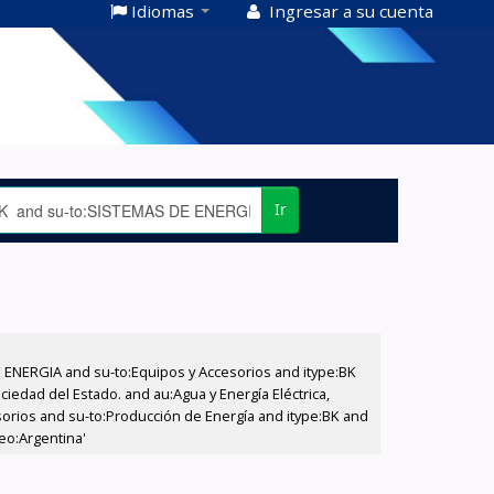
Idiomas
Ingresar a su cuenta
Ir
E ENERGIA and su-to:Equipos y Accesorios and itype:BK
iedad del Estado. and au:Agua y Energía Eléctrica,
sorios and su-to:Producción de Energía and itype:BK and
eo:Argentina'