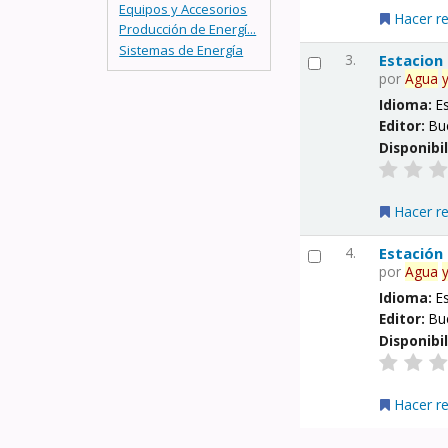
Equipos y Accesorios
Hacer r
Producción de Energí...
Sistemas de Energía
3.
Estacion
por
Agua
Idioma:
E
Editor:
Bu
Disponibi
Hacer r
4.
Estación
por
Agua
Idioma:
E
Editor:
Bu
Disponibi
Hacer r