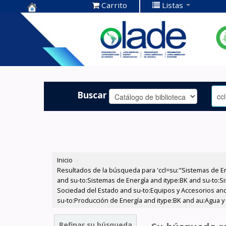
Carrito
Listas
Centro de
Documentación
OLADE -
Buscar
Inicio
›
Resultados de la búsqueda para 'ccl=su:"Sistemas de E
and su-to:Sistemas de Energía and itype:BK and su-to:Si
Sociedad del Estado and su-to:Equipos y Accesorios and
su-to:Producción de Energía and itype:BK and au:Agua y 
Refinar su búsqueda