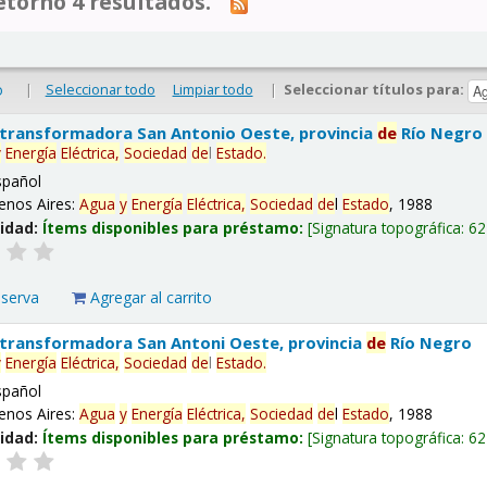
tornó 4 resultados.
|
Seleccionar todo
Limpiar todo
|
Seleccionar títulos para:
o
 transformadora San Antonio Oeste, provincia
de
Río Negro
y
Energía
Eléctrica,
Sociedad
de
l
Estado
.
spañol
enos Aires:
Agua
y
Energía
Eléctrica,
Sociedad
de
l
Estado
, 1988
lidad:
Ítems disponibles para préstamo:
Signatura topográfica:
62
eserva
Agregar al carrito
 transformadora San Antoni Oeste, provincia
de
Río Negro
y
Energía
Eléctrica,
Sociedad
de
l
Estado
.
spañol
enos Aires:
Agua
y
Energía
Eléctrica,
Sociedad
de
l
Estado
, 1988
lidad:
Ítems disponibles para préstamo:
Signatura topográfica:
62