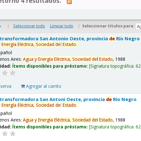
tornó 4 resultados.
|
Seleccionar todo
Limpiar todo
|
Seleccionar títulos para:
o
 transformadora San Antonio Oeste, provincia
de
Río Negro
y
Energía
Eléctrica,
Sociedad
de
l
Estado
.
spañol
enos Aires:
Agua
y
Energía
Eléctrica,
Sociedad
de
l
Estado
, 1988
lidad:
Ítems disponibles para préstamo:
Signatura topográfica:
62
eserva
Agregar al carrito
 transformadora San Antoni Oeste, provincia
de
Río Negro
y
Energía
Eléctrica,
Sociedad
de
l
Estado
.
spañol
enos Aires:
Agua
y
Energía
Eléctrica,
Sociedad
de
l
Estado
, 1988
lidad:
Ítems disponibles para préstamo:
Signatura topográfica:
62