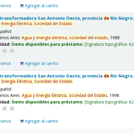
eserva
Agregar al carrito
 transformadora San Antonio Oeste, provincia
de
Río Negro
y
Energía
Eléctrica,
Sociedad
de
l
Estado
.
spañol
enos Aires:
Agua
y
energía
eléctrica,
sociedad
de
l
estado
, 1988
lidad:
Ítems disponibles para préstamo:
Signatura topográfica:
62
eserva
Agregar al carrito
 transformadora San Antonio Oeste, provincia
de
Río Negro
y
Energía
Eléctrica,
Sociedad
de
l
Estado
.
spañol
enos Aires:
Agua
y
Energía
Eléctrica,
Sociedad
de
l
Estado
, 1998
lidad:
Ítems disponibles para préstamo:
Signatura topográfica:
62
eserva
Agregar al carrito