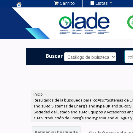
Carrito
Listas
Centro de
Documentación
OLADE -
Buscar
Inicio
›
Resultados de la búsqueda para 'ccl=su:"Sistemas de E
and su-to:Sistemas de Energía and itype:BK and su-to:Si
Sociedad del Estado and su-to:Equipos y Accesorios and
su-to:Producción de Energía and itype:BK and au:Agua y 
Refinar su búsqueda