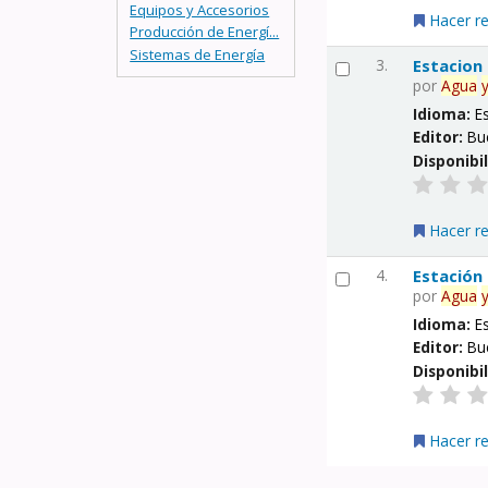
Equipos y Accesorios
Hacer r
Producción de Energí...
Sistemas de Energía
3.
Estacion
por
Agua
Idioma:
E
Editor:
Bu
Disponibi
Hacer r
4.
Estación
por
Agua
Idioma:
E
Editor:
Bu
Disponibi
Hacer r