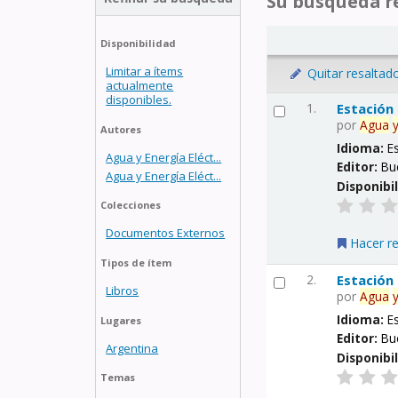
Su búsqueda re
Disponibilidad
Limitar a ítems
Quitar resaltad
actualmente
disponibles.
1.
Estación
por
Agua
Autores
Idioma:
E
Agua y Energía Eléct...
Editor:
Bu
Agua y Energía Eléct...
Disponibi
Colecciones
Documentos Externos
Hacer r
Tipos de ítem
2.
Estación
Libros
por
Agua
Idioma:
E
Lugares
Editor:
Bu
Argentina
Disponibi
Temas