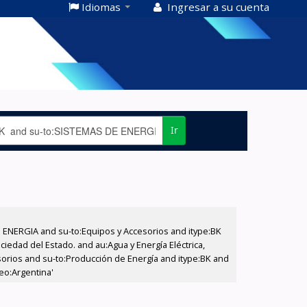
Idiomas
Ingresar a su cuenta
Ir
E ENERGIA and su-to:Equipos y Accesorios and itype:BK
iedad del Estado. and au:Agua y Energía Eléctrica,
sorios and su-to:Producción de Energía and itype:BK and
eo:Argentina'