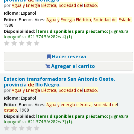
por
Agua
y
Energía
Eléctrica,
Sociedad
de
l
Estado
.
Idioma:
Español
Editor:
Buenos Aires:
Agua
y
Energía
Eléctrica,
Sociedad
de
l
Estado
,
1988
Disponibilidad:
Ítems disponibles para préstamo:
Signatura
topográfica:
621.374.5/A282/v.4
(1).
Hacer reserva
Agregar al carrito
Estacion transformadora San Antonio Oeste,
provincia
de
Río Negro.
por
Agua
y
Energía
Eléctrica,
Sociedad
de
l
Estado
.
Idioma:
Español
Editor:
Buenos Aires:
Agua
y
energía
eléctrica,
sociedad
de
l
estado
, 1988
Disponibilidad:
Ítems disponibles para préstamo:
Signatura
topográfica:
621.374.5/A282/v.3
(1).