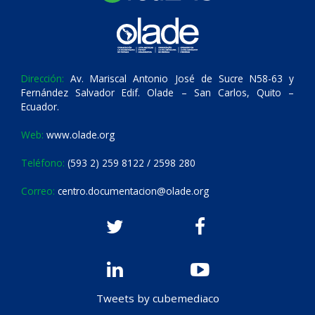
Dirección:
Av. Mariscal Antonio José de Sucre N58-63 y
Fernández Salvador Edif. Olade – San Carlos, Quito –
Ecuador.
Web:
www.olade.org
Teléfono:
(593 2) 259 8122 / 2598 280
Correo:
centro.documentacion@olade.org
Tweets by cubemediaco