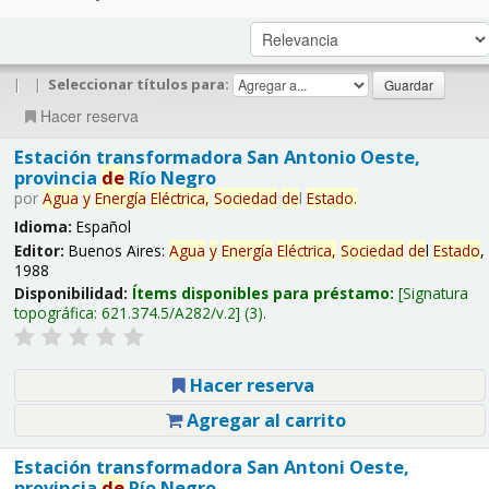
|
|
Seleccionar títulos para:
Hacer reserva
Estación transformadora San Antonio Oeste,
provincia
de
Río Negro
por
Agua
y
Energía
Eléctrica,
Sociedad
de
l
Estado
.
Idioma:
Español
Editor:
Buenos Aires:
Agua
y
Energía
Eléctrica,
Sociedad
de
l
Estado
,
1988
Disponibilidad:
Ítems disponibles para préstamo:
Signatura
topográfica:
621.374.5/A282/v.2
(3).
Hacer reserva
Agregar al carrito
Estación transformadora San Antoni Oeste,
provincia
de
Río Negro