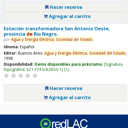
Hacer reserva
Agregar al carrito
Estación transformadora San Antonio Oeste,
provincia
de
Río Negro.
por
Agua
y
Energía
Eléctrica,
Sociedad
de
l
Estado
.
Idioma:
Español
Editor:
Buenos Aires:
Agua
y
Energía
Eléctrica,
Sociedad
de
l
Estado
,
1998
Disponibilidad:
Ítems disponibles para préstamo:
Signatura
topográfica:
621.374.5/A282/v.1
(1).
Hacer reserva
Agregar al carrito