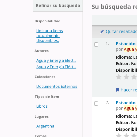
Refinar su búsqueda
Su búsqueda re
Disponibilidad
Limitar a ítems
Quitar resaltad
actualmente
disponibles.
1.
Estación
por
Agua
Autores
Idioma:
E
Agua y Energía Eléct...
Editor:
Bu
Agua y Energía Eléct...
Disponibi
Colecciones
Documentos Externos
Hacer r
Tipos de ítem
2.
Estación
Libros
por
Agua
Idioma:
E
Lugares
Editor:
Bu
Argentina
Disponibi
Temas