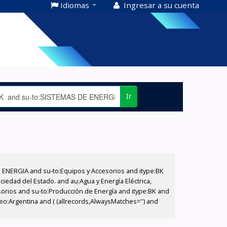
Idiomas
Ingresar a su cuenta
Ir
E ENERGIA and su-to:Equipos y Accesorios and itype:BK
iedad del Estado. and au:Agua y Energía Eléctrica,
sorios and su-to:Producción de Energía and itype:BK and
eo:Argentina and ( (allrecords,AlwaysMatches='') and