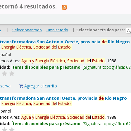
tornó 4 resultados.
|
Seleccionar todo
Limpiar todo
|
Seleccionar títulos para:
o
 transformadora San Antonio Oeste, provincia
de
Río Negro
y
Energía
Eléctrica,
Sociedad
de
l
Estado
.
spañol
enos Aires:
Agua
y
Energía
Eléctrica,
Sociedad
de
l
Estado
, 1988
lidad:
Ítems disponibles para préstamo:
Signatura topográfica:
62
eserva
Agregar al carrito
 transformadora San Antoni Oeste, provincia
de
Río Negro
y
Energía
Eléctrica,
Sociedad
de
l
Estado
.
spañol
enos Aires:
Agua
y
Energía
Eléctrica,
Sociedad
de
l
Estado
, 1988
lidad:
Ítems disponibles para préstamo:
Signatura topográfica:
62