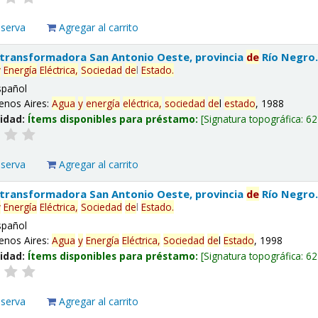
eserva
Agregar al carrito
 transformadora San Antonio Oeste, provincia
de
Río Negro
y
Energía
Eléctrica,
Sociedad
de
l
Estado
.
spañol
enos Aires:
Agua
y
energía
eléctrica,
sociedad
de
l
estado
, 1988
lidad:
Ítems disponibles para préstamo:
Signatura topográfica:
62
eserva
Agregar al carrito
 transformadora San Antonio Oeste, provincia
de
Río Negro
y
Energía
Eléctrica,
Sociedad
de
l
Estado
.
spañol
enos Aires:
Agua
y
Energía
Eléctrica,
Sociedad
de
l
Estado
, 1998
lidad:
Ítems disponibles para préstamo:
Signatura topográfica:
62
eserva
Agregar al carrito