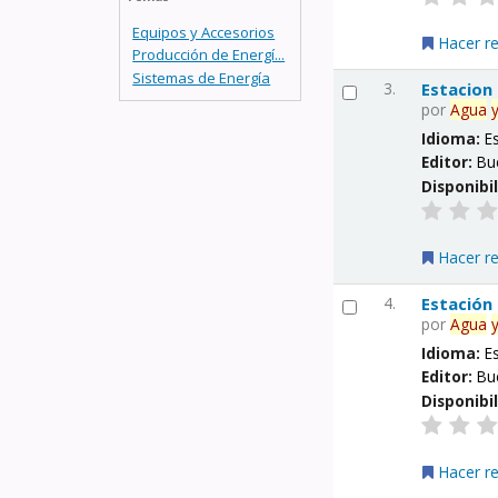
Equipos y Accesorios
Hacer r
Producción de Energí...
Sistemas de Energía
3.
Estacion
por
Agua
Idioma:
E
Editor:
Bu
Disponibi
Hacer r
4.
Estación
por
Agua
Idioma:
E
Editor:
Bu
Disponibi
Hacer r