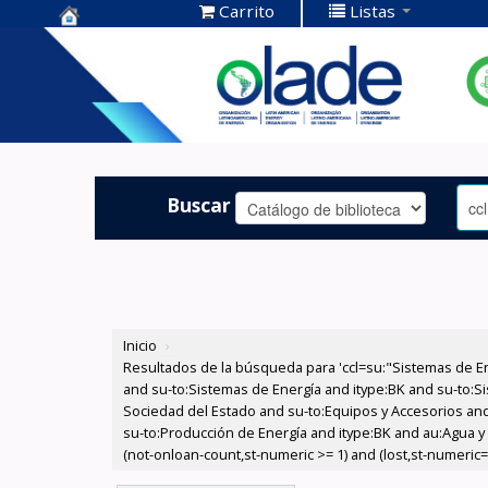
Carrito
Listas
Centro de
Documentación
OLADE -
Buscar
Inicio
›
Resultados de la búsqueda para 'ccl=su:"Sistemas de E
and su-to:Sistemas de Energía and itype:BK and su-to:Si
Sociedad del Estado and su-to:Equipos y Accesorios and
su-to:Producción de Energía and itype:BK and au:Agua y 
(not-onloan-count,st-numeric >= 1) and (lost,st-numeric=0