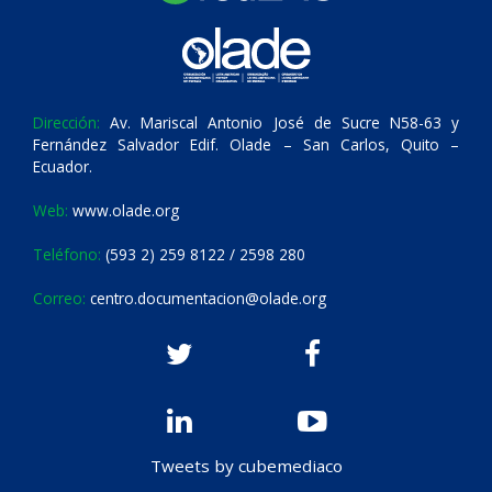
Dirección:
Av. Mariscal Antonio José de Sucre N58-63 y
Fernández Salvador Edif. Olade – San Carlos, Quito –
Ecuador.
Web:
www.olade.org
Teléfono:
(593 2) 259 8122 / 2598 280
Correo:
centro.documentacion@olade.org
Tweets by cubemediaco