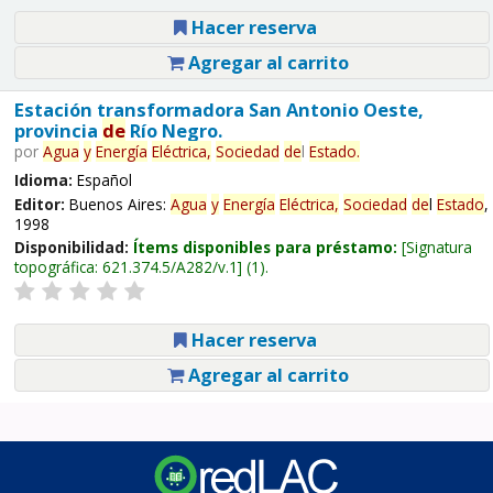
Hacer reserva
Agregar al carrito
Estación transformadora San Antonio Oeste,
provincia
de
Río Negro.
por
Agua
y
Energía
Eléctrica,
Sociedad
de
l
Estado
.
Idioma:
Español
Editor:
Buenos Aires:
Agua
y
Energía
Eléctrica,
Sociedad
de
l
Estado
,
1998
Disponibilidad:
Ítems disponibles para préstamo:
Signatura
topográfica:
621.374.5/A282/v.1
(1).
Hacer reserva
Agregar al carrito