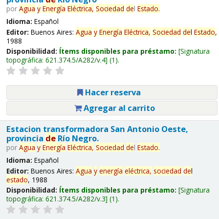
por
Agua
y
Energía
Eléctrica,
Sociedad
de
l
Estado
.
Idioma:
Español
Editor:
Buenos Aires:
Agua
y
Energía
Eléctrica,
Sociedad
de
l
Estado
,
1988
Disponibilidad:
Ítems disponibles para préstamo:
Signatura
topográfica:
621.374.5/A282/v.4
(1).
Hacer reserva
Agregar al carrito
Estacion transformadora San Antonio Oeste,
provincia
de
Río Negro.
por
Agua
y
Energía
Eléctrica,
Sociedad
de
l
Estado
.
Idioma:
Español
Editor:
Buenos Aires:
Agua
y
energía
eléctrica,
sociedad
de
l
estado
, 1988
Disponibilidad:
Ítems disponibles para préstamo:
Signatura
topográfica:
621.374.5/A282/v.3
(1).