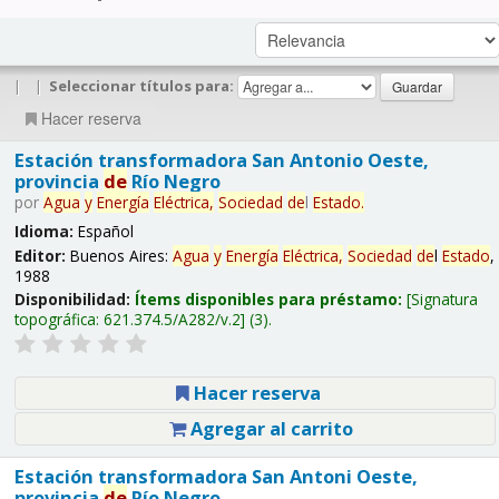
|
|
Seleccionar títulos para:
Hacer reserva
Estación transformadora San Antonio Oeste,
provincia
de
Río Negro
por
Agua
y
Energía
Eléctrica,
Sociedad
de
l
Estado
.
Idioma:
Español
Editor:
Buenos Aires:
Agua
y
Energía
Eléctrica,
Sociedad
de
l
Estado
,
1988
Disponibilidad:
Ítems disponibles para préstamo:
Signatura
topográfica:
621.374.5/A282/v.2
(3).
Hacer reserva
Agregar al carrito
Estación transformadora San Antoni Oeste,
provincia
de
Río Negro