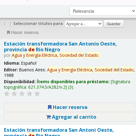
|
|
Seleccionar títulos para:
Hacer reserva
Estación transformadora San Antonio Oeste,
provincia
de
Río Negro
por
Agua
y
Energía
Eléctrica,
Sociedad
de
l
Estado
.
Idioma:
Español
Editor:
Buenos Aires:
Agua
y
Energía
Eléctrica,
Sociedad
de
l
Estado
,
1988
Disponibilidad:
Ítems disponibles para préstamo:
Signatura
topográfica:
621.374.5/A282/v.2
(3).
Hacer reserva
Agregar al carrito
Estación transformadora San Antoni Oeste,
provincia
de
Río Negro