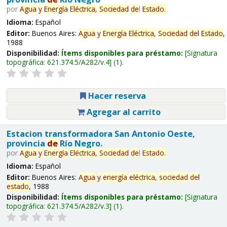
por
Agua
y
Energía
Eléctrica,
Sociedad
de
l
Estado
.
Idioma:
Español
Editor:
Buenos Aires:
Agua
y
Energía
Eléctrica,
Sociedad
de
l
Estado
,
1988
Disponibilidad:
Ítems disponibles para préstamo:
Signatura
topográfica:
621.374.5/A282/v.4
(1).
Hacer reserva
Agregar al carrito
Estacion transformadora San Antonio Oeste,
provincia
de
Río Negro.
por
Agua
y
Energía
Eléctrica,
Sociedad
de
l
Estado
.
Idioma:
Español
Editor:
Buenos Aires:
Agua
y
energía
eléctrica,
sociedad
de
l
estado
, 1988
Disponibilidad:
Ítems disponibles para préstamo:
Signatura
topográfica:
621.374.5/A282/v.3
(1).