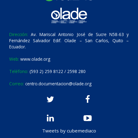
Dirección:
Av. Mariscal Antonio José de Sucre N58-63 y
Fernández Salvador Edif. Olade – San Carlos, Quito –
Ecuador.
Web:
www.olade.org
Teléfono:
(593 2) 259 8122 / 2598 280
Correo:
centro.documentacion@olade.org
Tweets by cubemediaco