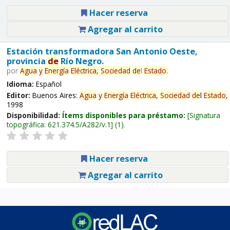
Hacer reserva
Agregar al carrito
Estación transformadora San Antonio Oeste,
provincia
de
Río Negro.
por
Agua
y
Energía
Eléctrica,
Sociedad
de
l
Estado
.
Idioma:
Español
Editor:
Buenos Aires:
Agua
y
Energía
Eléctrica,
Sociedad
de
l
Estado
,
1998
Disponibilidad:
Ítems disponibles para préstamo:
Signatura
topográfica:
621.374.5/A282/v.1
(1).
Hacer reserva
Agregar al carrito