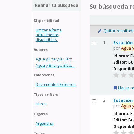
Refinar su búsqueda
Su búsqueda re
Disponibilidad
Limitar a ítems
Quitar resaltad
actualmente
disponibles.
1.
Estación
por
Agua
Autores
Idioma:
E
Agua y Energía Eléct...
Editor:
Bu
Agua y Energía Eléct...
Disponibi
Colecciones
Documentos Externos
Hacer r
Tipos de ítem
2.
Estación
Libros
por
Agua
Idioma:
E
Lugares
Editor:
Bu
Argentina
Disponibi
Temas