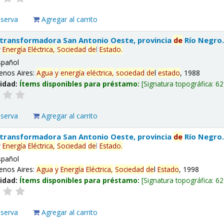
eserva
Agregar al carrito
 transformadora San Antonio Oeste, provincia
de
Río Negro
y
Energía
Eléctrica,
Sociedad
de
l
Estado
.
spañol
enos Aires:
Agua
y
energía
eléctrica,
sociedad
de
l
estado
, 1988
lidad:
Ítems disponibles para préstamo:
Signatura topográfica:
62
eserva
Agregar al carrito
 transformadora San Antonio Oeste, provincia
de
Río Negro
y
Energía
Eléctrica,
Sociedad
de
l
Estado
.
spañol
enos Aires:
Agua
y
Energía
Eléctrica,
Sociedad
de
l
Estado
, 1998
lidad:
Ítems disponibles para préstamo:
Signatura topográfica:
62
eserva
Agregar al carrito