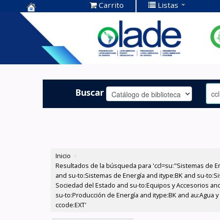
Carrito
Listas
Centro de
Documentación
OLADE -
Buscar
Inicio
›
Resultados de la búsqueda para 'ccl=su:"Sistemas de E
and su-to:Sistemas de Energía and itype:BK and su-to:Si
Sociedad del Estado and su-to:Equipos y Accesorios and
su-to:Producción de Energía and itype:BK and au:Agua y 
ccode:EXT'