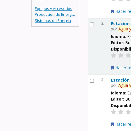
Equipos y Accesorios
Hacer r
Producción de Energí...
Sistemas de Energía
3.
Estacion
por
Agua
Idioma:
E
Editor:
Bu
Disponibi
Hacer r
4.
Estación
por
Agua
Idioma:
E
Editor:
Bu
Disponibi
Hacer r