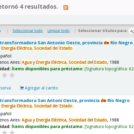
tornó 4 resultados.
|
Seleccionar todo
Limpiar todo
|
Seleccionar títulos para:
o
 transformadora San Antonio Oeste, provincia
de
Río Negro
y
Energía
Eléctrica,
Sociedad
de
l
Estado
.
spañol
enos Aires:
Agua
y
Energía
Eléctrica,
Sociedad
de
l
Estado
, 1988
lidad:
Ítems disponibles para préstamo:
Signatura topográfica:
62
eserva
Agregar al carrito
 transformadora San Antoni Oeste, provincia
de
Río Negro
y
Energía
Eléctrica,
Sociedad
de
l
Estado
.
spañol
enos Aires:
Agua
y
Energía
Eléctrica,
Sociedad
de
l
Estado
, 1988
lidad:
Ítems disponibles para préstamo:
Signatura topográfica:
62