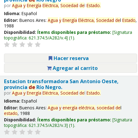
por
Agua
y
Energía
Eléctrica,
Sociedad
de
l
Estado
.
Idioma:
Español
Editor:
Buenos Aires:
Agua
y
Energía
Eléctrica,
Sociedad
de
l
Estado
,
1988
Disponibilidad:
Ítems disponibles para préstamo:
Signatura
topográfica:
621.374.5/A282/v.4
(1).
Hacer reserva
Agregar al carrito
Estacion transformadora San Antonio Oeste,
provincia
de
Río Negro.
por
Agua
y
Energía
Eléctrica,
Sociedad
de
l
Estado
.
Idioma:
Español
Editor:
Buenos Aires:
Agua
y
energía
eléctrica,
sociedad
de
l
estado
, 1988
Disponibilidad:
Ítems disponibles para préstamo:
Signatura
topográfica:
621.374.5/A282/v.3
(1).