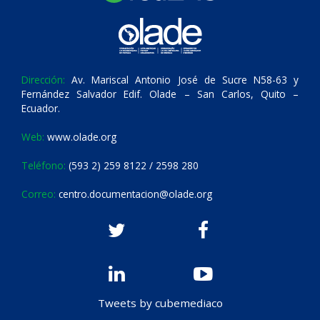
Dirección:
Av. Mariscal Antonio José de Sucre N58-63 y
Fernández Salvador Edif. Olade – San Carlos, Quito –
Ecuador.
Web:
www.olade.org
Teléfono:
(593 2) 259 8122 / 2598 280
Correo:
centro.documentacion@olade.org
Tweets by cubemediaco