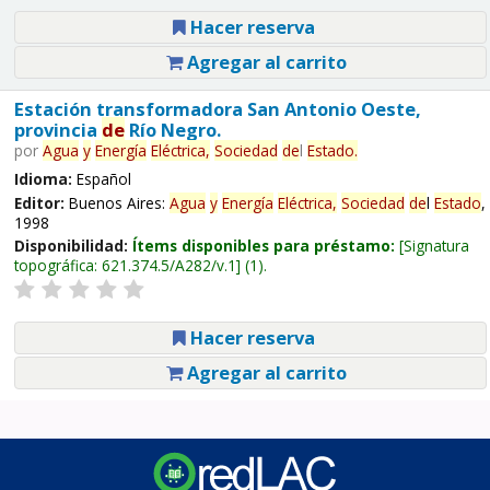
Hacer reserva
Agregar al carrito
Estación transformadora San Antonio Oeste,
provincia
de
Río Negro.
por
Agua
y
Energía
Eléctrica,
Sociedad
de
l
Estado
.
Idioma:
Español
Editor:
Buenos Aires:
Agua
y
Energía
Eléctrica,
Sociedad
de
l
Estado
,
1998
Disponibilidad:
Ítems disponibles para préstamo:
Signatura
topográfica:
621.374.5/A282/v.1
(1).
Hacer reserva
Agregar al carrito