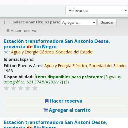
|
|
Seleccionar títulos para:
Hacer reserva
Estación transformadora San Antonio Oeste,
provincia
de
Río Negro
por
Agua
y
Energía
Eléctrica,
Sociedad
de
l
Estado
.
Idioma:
Español
Editor:
Buenos Aires:
Agua
y
Energía
Eléctrica,
Sociedad
de
l
Estado
,
1988
Disponibilidad:
Ítems disponibles para préstamo:
Signatura
topográfica:
621.374.5/A282/v.2
(3).
Hacer reserva
Agregar al carrito
Estación transformadora San Antoni Oeste,
provincia
de
Río Negro