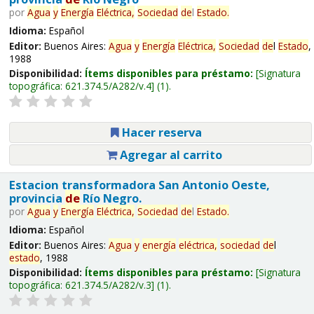
por
Agua
y
Energía
Eléctrica,
Sociedad
de
l
Estado
.
Idioma:
Español
Editor:
Buenos Aires:
Agua
y
Energía
Eléctrica,
Sociedad
de
l
Estado
,
1988
Disponibilidad:
Ítems disponibles para préstamo:
Signatura
topográfica:
621.374.5/A282/v.4
(1).
Hacer reserva
Agregar al carrito
Estacion transformadora San Antonio Oeste,
provincia
de
Río Negro.
por
Agua
y
Energía
Eléctrica,
Sociedad
de
l
Estado
.
Idioma:
Español
Editor:
Buenos Aires:
Agua
y
energía
eléctrica,
sociedad
de
l
estado
, 1988
Disponibilidad:
Ítems disponibles para préstamo:
Signatura
topográfica:
621.374.5/A282/v.3
(1).