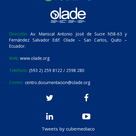
Dirección:
Av. Mariscal Antonio José de Sucre N58-63 y
Fernández Salvador Edif. Olade – San Carlos, Quito –
Ecuador.
Web:
www.olade.org
Teléfono:
(593 2) 259 8122 / 2598 280
Correo:
centro.documentacion@olade.org
Tweets by cubemediaco