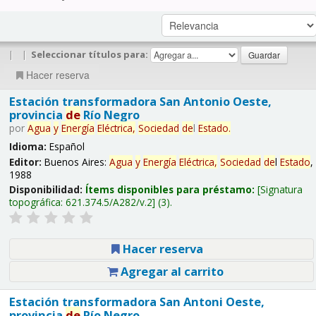
|
|
Seleccionar títulos para:
Hacer reserva
Estación transformadora San Antonio Oeste,
provincia
de
Río Negro
por
Agua
y
Energía
Eléctrica,
Sociedad
de
l
Estado
.
Idioma:
Español
Editor:
Buenos Aires:
Agua
y
Energía
Eléctrica,
Sociedad
de
l
Estado
,
1988
Disponibilidad:
Ítems disponibles para préstamo:
Signatura
topográfica:
621.374.5/A282/v.2
(3).
Hacer reserva
Agregar al carrito
Estación transformadora San Antoni Oeste,
provincia
de
Río Negro