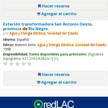
Hacer reserva
Agregar al carrito
Estación transformadora San Antonio Oeste,
provincia
de
Río Negro.
por
Agua
y
Energía
Eléctrica,
Sociedad
de
l
Estado
.
Idioma:
Español
Editor:
Buenos Aires:
Agua
y
Energía
Eléctrica,
Sociedad
de
l
Estado
,
1998
Disponibilidad:
Ítems disponibles para préstamo:
Signatura
topográfica:
621.374.5/A282/v.1
(1).
Hacer reserva
Agregar al carrito