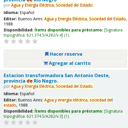
por
Agua
y
Energía
Eléctrica,
Sociedad
de
l
Estado
.
Idioma:
Español
Editor:
Buenos Aires:
Agua
y
Energía
Eléctrica,
Sociedad
de
l
Estado
,
1988
Disponibilidad:
Ítems disponibles para préstamo:
Signatura
topográfica:
621.374.5/A282/v.4
(1).
Hacer reserva
Agregar al carrito
Estacion transformadora San Antonio Oeste,
provincia
de
Río Negro.
por
Agua
y
Energía
Eléctrica,
Sociedad
de
l
Estado
.
Idioma:
Español
Editor:
Buenos Aires:
Agua
y
energía
eléctrica,
sociedad
de
l
estado
, 1988
Disponibilidad:
Ítems disponibles para préstamo:
Signatura
topográfica:
621.374.5/A282/v.3
(1).