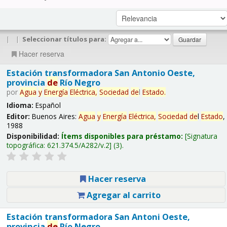
|
|
Seleccionar títulos para:
Hacer reserva
Estación transformadora San Antonio Oeste,
provincia
de
Río Negro
por
Agua
y
Energía
Eléctrica,
Sociedad
de
l
Estado
.
Idioma:
Español
Editor:
Buenos Aires:
Agua
y
Energía
Eléctrica,
Sociedad
de
l
Estado
,
1988
Disponibilidad:
Ítems disponibles para préstamo:
Signatura
topográfica:
621.374.5/A282/v.2
(3).
Hacer reserva
Agregar al carrito
Estación transformadora San Antoni Oeste,
provincia
de
Río Negro