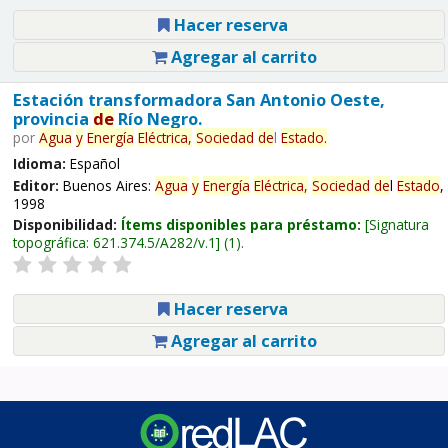
Hacer reserva
Agregar al carrito
Estación transformadora San Antonio Oeste,
provincia
de
Río Negro.
por
Agua
y
Energía
Eléctrica,
Sociedad
de
l
Estado
.
Idioma:
Español
Editor:
Buenos Aires:
Agua
y
Energía
Eléctrica,
Sociedad
de
l
Estado
,
1998
Disponibilidad:
Ítems disponibles para préstamo:
Signatura
topográfica:
621.374.5/A282/v.1
(1).
Hacer reserva
Agregar al carrito