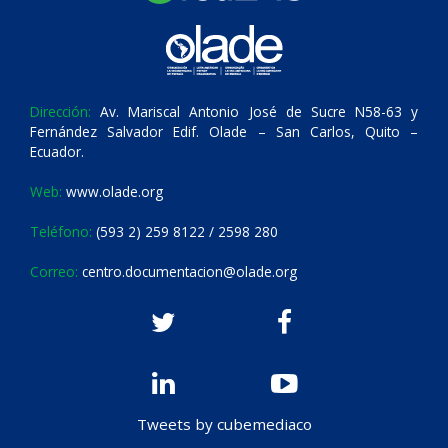
Dirección:
Av. Mariscal Antonio José de Sucre N58-63 y
Fernández Salvador Edif. Olade – San Carlos, Quito –
Ecuador.
Web:
www.olade.org
Teléfono:
(593 2) 259 8122 / 2598 280
Correo:
centro.documentacion@olade.org
Tweets by cubemediaco