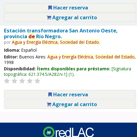
Hacer reserva
Agregar al carrito
Estación transformadora San Antonio Oeste,
provincia
de
Río Negro.
por
Agua
y
Energía
Eléctrica,
Sociedad
de
l
Estado
.
Idioma:
Español
Editor:
Buenos Aires:
Agua
y
Energía
Eléctrica,
Sociedad
de
l
Estado
,
1998
Disponibilidad:
Ítems disponibles para préstamo:
Signatura
topográfica:
621.374.5/A282/v.1
(1).
Hacer reserva
Agregar al carrito