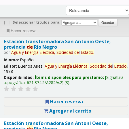
|
|
Seleccionar títulos para:
Hacer reserva
Estación transformadora San Antonio Oeste,
provincia
de
Río Negro
por
Agua
y
Energía
Eléctrica,
Sociedad
de
l
Estado
.
Idioma:
Español
Editor:
Buenos Aires:
Agua
y
Energía
Eléctrica,
Sociedad
de
l
Estado
,
1988
Disponibilidad:
Ítems disponibles para préstamo:
Signatura
topográfica:
621.374.5/A282/v.2
(3).
Hacer reserva
Agregar al carrito
Estación transformadora San Antoni Oeste,
provincia
de
Río Negro