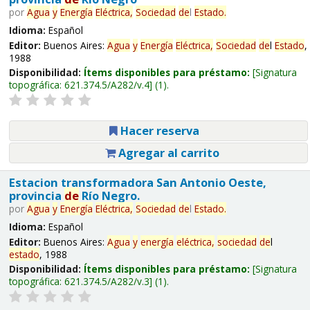
por
Agua
y
Energía
Eléctrica,
Sociedad
de
l
Estado
.
Idioma:
Español
Editor:
Buenos Aires:
Agua
y
Energía
Eléctrica,
Sociedad
de
l
Estado
,
1988
Disponibilidad:
Ítems disponibles para préstamo:
Signatura
topográfica:
621.374.5/A282/v.4
(1).
Hacer reserva
Agregar al carrito
Estacion transformadora San Antonio Oeste,
provincia
de
Río Negro.
por
Agua
y
Energía
Eléctrica,
Sociedad
de
l
Estado
.
Idioma:
Español
Editor:
Buenos Aires:
Agua
y
energía
eléctrica,
sociedad
de
l
estado
, 1988
Disponibilidad:
Ítems disponibles para préstamo:
Signatura
topográfica:
621.374.5/A282/v.3
(1).