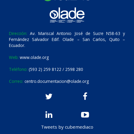
Dirección:
Av. Mariscal Antonio José de Sucre N58-63 y
Fernández Salvador Edif. Olade – San Carlos, Quito –
Ecuador.
Web:
www.olade.org
Teléfono:
(593 2) 259 8122 / 2598 280
Correo:
centro.documentacion@olade.org
Tweets by cubemediaco