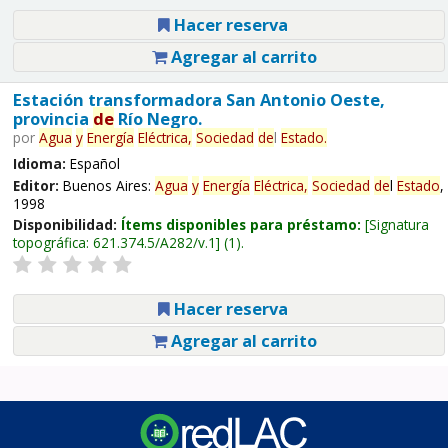
Hacer reserva
Agregar al carrito
Estación transformadora San Antonio Oeste,
provincia
de
Río Negro.
por
Agua
y
Energía
Eléctrica,
Sociedad
de
l
Estado
.
Idioma:
Español
Editor:
Buenos Aires:
Agua
y
Energía
Eléctrica,
Sociedad
de
l
Estado
,
1998
Disponibilidad:
Ítems disponibles para préstamo:
Signatura
topográfica:
621.374.5/A282/v.1
(1).
Hacer reserva
Agregar al carrito