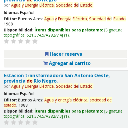
por
Agua
y
Energía
Eléctrica,
Sociedad
de
l
Estado
.
Idioma:
Español
Editor:
Buenos Aires:
Agua
y
Energía
Eléctrica,
Sociedad
de
l
Estado
,
1988
Disponibilidad:
Ítems disponibles para préstamo:
Signatura
topográfica:
621.374.5/A282/v.4
(1).
Hacer reserva
Agregar al carrito
Estacion transformadora San Antonio Oeste,
provincia
de
Río Negro.
por
Agua
y
Energía
Eléctrica,
Sociedad
de
l
Estado
.
Idioma:
Español
Editor:
Buenos Aires:
Agua
y
energía
eléctrica,
sociedad
de
l
estado
, 1988
Disponibilidad:
Ítems disponibles para préstamo:
Signatura
topográfica:
621.374.5/A282/v.3
(1).