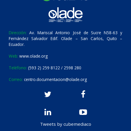
Dirección:
Av. Mariscal Antonio José de Sucre N58-63 y
Fernández Salvador Edif. Olade – San Carlos, Quito –
Ecuador.
Web:
www.olade.org
Teléfono:
(593 2) 259 8122 / 2598 280
Correo:
centro.documentacion@olade.org
Tweets by cubemediaco