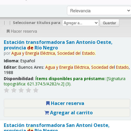
|
|
Seleccionar títulos para:
Hacer reserva
Estación transformadora San Antonio Oeste,
provincia
de
Río Negro
por
Agua
y
Energía
Eléctrica,
Sociedad
de
l
Estado
.
Idioma:
Español
Editor:
Buenos Aires:
Agua
y
Energía
Eléctrica,
Sociedad
de
l
Estado
,
1988
Disponibilidad:
Ítems disponibles para préstamo:
Signatura
topográfica:
621.374.5/A282/v.2
(3).
Hacer reserva
Agregar al carrito
Estación transformadora San Antoni Oeste,
provincia
de
Río Negro