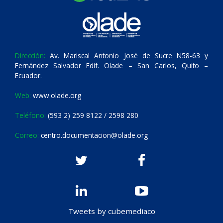
Dirección:
Av. Mariscal Antonio José de Sucre N58-63 y
Fernández Salvador Edif. Olade – San Carlos, Quito –
Ecuador.
Web:
www.olade.org
Teléfono:
(593 2) 259 8122 / 2598 280
Correo:
centro.documentacion@olade.org
Tweets by cubemediaco