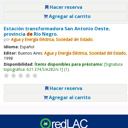
Hacer reserva
Agregar al carrito
Estación transformadora San Antonio Oeste,
provincia
de
Río Negro.
por
Agua
y
Energía
Eléctrica,
Sociedad
de
l
Estado
.
Idioma:
Español
Editor:
Buenos Aires:
Agua
y
Energía
Eléctrica,
Sociedad
de
l
Estado
,
1998
Disponibilidad:
Ítems disponibles para préstamo:
Signatura
topográfica:
621.374.5/A282/v.1
(1).
Hacer reserva
Agregar al carrito