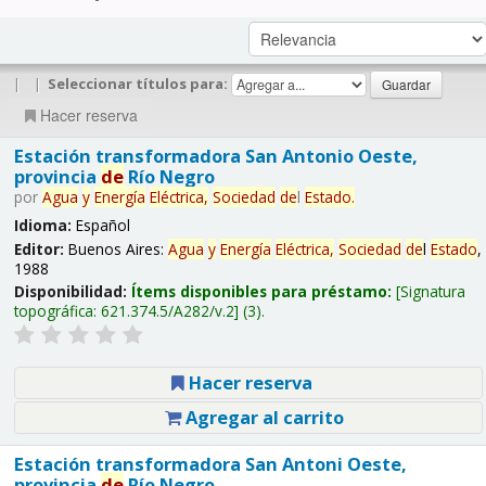
|
|
Seleccionar títulos para:
Hacer reserva
Estación transformadora San Antonio Oeste,
provincia
de
Río Negro
por
Agua
y
Energía
Eléctrica,
Sociedad
de
l
Estado
.
Idioma:
Español
Editor:
Buenos Aires:
Agua
y
Energía
Eléctrica,
Sociedad
de
l
Estado
,
1988
Disponibilidad:
Ítems disponibles para préstamo:
Signatura
topográfica:
621.374.5/A282/v.2
(3).
Hacer reserva
Agregar al carrito
Estación transformadora San Antoni Oeste,
provincia
de
Río Negro