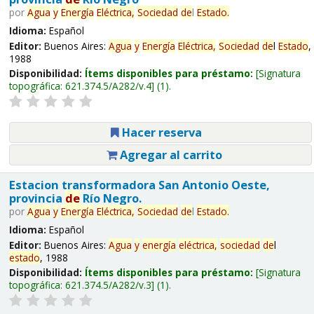
por
Agua
y
Energía
Eléctrica,
Sociedad
de
l
Estado
.
Idioma:
Español
Editor:
Buenos Aires:
Agua
y
Energía
Eléctrica,
Sociedad
de
l
Estado
,
1988
Disponibilidad:
Ítems disponibles para préstamo:
Signatura
topográfica:
621.374.5/A282/v.4
(1).
Hacer reserva
Agregar al carrito
Estacion transformadora San Antonio Oeste,
provincia
de
Río Negro.
por
Agua
y
Energía
Eléctrica,
Sociedad
de
l
Estado
.
Idioma:
Español
Editor:
Buenos Aires:
Agua
y
energía
eléctrica,
sociedad
de
l
estado
, 1988
Disponibilidad:
Ítems disponibles para préstamo:
Signatura
topográfica:
621.374.5/A282/v.3
(1).