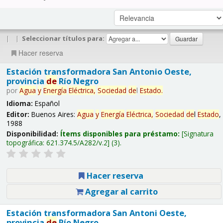
|
|
Seleccionar títulos para:
Hacer reserva
Estación transformadora San Antonio Oeste,
provincia
de
Río Negro
por
Agua
y
Energía
Eléctrica,
Sociedad
de
l
Estado
.
Idioma:
Español
Editor:
Buenos Aires:
Agua
y
Energía
Eléctrica,
Sociedad
de
l
Estado
,
1988
Disponibilidad:
Ítems disponibles para préstamo:
Signatura
topográfica:
621.374.5/A282/v.2
(3).
Hacer reserva
Agregar al carrito
Estación transformadora San Antoni Oeste,
provincia
de
Río Negro