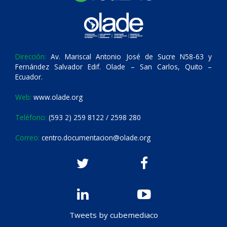
Dirección:
Av. Mariscal Antonio José de Sucre N58-63 y
Fernández Salvador Edif. Olade – San Carlos, Quito –
Ecuador.
Web:
www.olade.org
Teléfono:
(593 2) 259 8122 / 2598 280
Correo:
centro.documentacion@olade.org
Tweets by cubemediaco