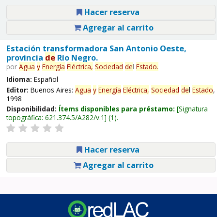
Hacer reserva
Agregar al carrito
Estación transformadora San Antonio Oeste,
provincia
de
Río Negro.
por
Agua
y
Energía
Eléctrica,
Sociedad
de
l
Estado
.
Idioma:
Español
Editor:
Buenos Aires:
Agua
y
Energía
Eléctrica,
Sociedad
de
l
Estado
,
1998
Disponibilidad:
Ítems disponibles para préstamo:
Signatura
topográfica:
621.374.5/A282/v.1
(1).
Hacer reserva
Agregar al carrito