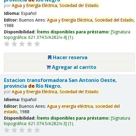
por
Agua
y
Energía
Eléctrica,
Sociedad
de
l
Estado
.
Idioma:
Español
Editor:
Buenos Aires:
Agua
y
Energía
Eléctrica,
Sociedad
de
l
Estado
,
1988
Disponibilidad:
Ítems disponibles para préstamo:
Signatura
topográfica:
621.374.5/A282/v.4
(1).
Hacer reserva
Agregar al carrito
Estacion transformadora San Antonio Oeste,
provincia
de
Río Negro.
por
Agua
y
Energía
Eléctrica,
Sociedad
de
l
Estado
.
Idioma:
Español
Editor:
Buenos Aires:
Agua
y
energía
eléctrica,
sociedad
de
l
estado
, 1988
Disponibilidad:
Ítems disponibles para préstamo:
Signatura
topográfica:
621.374.5/A282/v.3
(1).