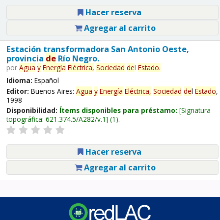
Hacer reserva
Agregar al carrito
Estación transformadora San Antonio Oeste,
provincia
de
Río Negro.
por
Agua
y
Energía
Eléctrica,
Sociedad
de
l
Estado
.
Idioma:
Español
Editor:
Buenos Aires:
Agua
y
Energía
Eléctrica,
Sociedad
de
l
Estado
,
1998
Disponibilidad:
Ítems disponibles para préstamo:
Signatura
topográfica:
621.374.5/A282/v.1
(1).
Hacer reserva
Agregar al carrito