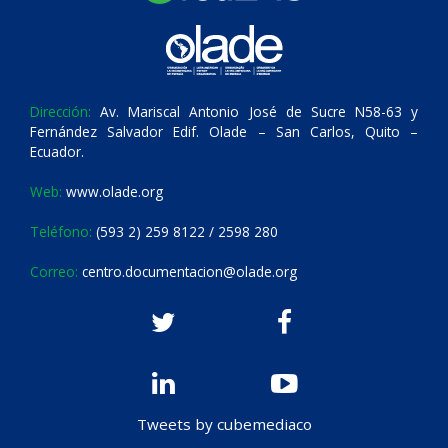
Dirección:
Av. Mariscal Antonio José de Sucre N58-63 y
Fernández Salvador Edif. Olade – San Carlos, Quito –
Ecuador.
Web:
www.olade.org
Teléfono:
(593 2) 259 8122 / 2598 280
Correo:
centro.documentacion@olade.org
Tweets by cubemediaco