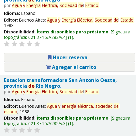
por
Agua
y
Energía
Eléctrica,
Sociedad
de
l
Estado
.
Idioma:
Español
Editor:
Buenos Aires:
Agua
y
Energía
Eléctrica,
Sociedad
de
l
Estado
,
1988
Disponibilidad:
Ítems disponibles para préstamo:
Signatura
topográfica:
621.374.5/A282/v.4
(1).
Hacer reserva
Agregar al carrito
Estacion transformadora San Antonio Oeste,
provincia
de
Río Negro.
por
Agua
y
Energía
Eléctrica,
Sociedad
de
l
Estado
.
Idioma:
Español
Editor:
Buenos Aires:
Agua
y
energía
eléctrica,
sociedad
de
l
estado
, 1988
Disponibilidad:
Ítems disponibles para préstamo:
Signatura
topográfica:
621.374.5/A282/v.3
(1).