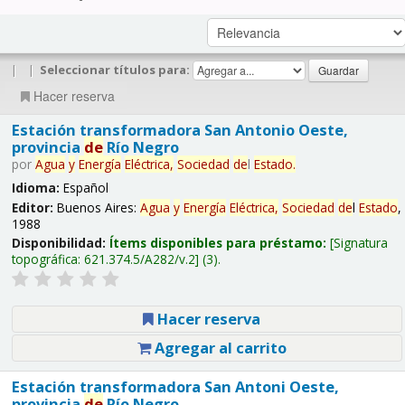
|
|
Seleccionar títulos para:
Hacer reserva
Estación transformadora San Antonio Oeste,
provincia
de
Río Negro
por
Agua
y
Energía
Eléctrica,
Sociedad
de
l
Estado
.
Idioma:
Español
Editor:
Buenos Aires:
Agua
y
Energía
Eléctrica,
Sociedad
de
l
Estado
,
1988
Disponibilidad:
Ítems disponibles para préstamo:
Signatura
topográfica:
621.374.5/A282/v.2
(3).
Hacer reserva
Agregar al carrito
Estación transformadora San Antoni Oeste,
provincia
de
Río Negro