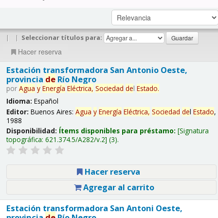
|
|
Seleccionar títulos para:
Hacer reserva
Estación transformadora San Antonio Oeste,
provincia
de
Río Negro
por
Agua
y
Energía
Eléctrica,
Sociedad
de
l
Estado
.
Idioma:
Español
Editor:
Buenos Aires:
Agua
y
Energía
Eléctrica,
Sociedad
de
l
Estado
,
1988
Disponibilidad:
Ítems disponibles para préstamo:
Signatura
topográfica:
621.374.5/A282/v.2
(3).
Hacer reserva
Agregar al carrito
Estación transformadora San Antoni Oeste,
provincia
de
Río Negro