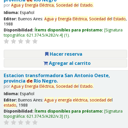
por
Agua
y
Energía
Eléctrica,
Sociedad
de
l
Estado
.
Idioma:
Español
Editor:
Buenos Aires:
Agua
y
Energía
Eléctrica,
Sociedad
de
l
Estado
,
1988
Disponibilidad:
Ítems disponibles para préstamo:
Signatura
topográfica:
621.374.5/A282/v.4
(1).
Hacer reserva
Agregar al carrito
Estacion transformadora San Antonio Oeste,
provincia
de
Río Negro.
por
Agua
y
Energía
Eléctrica,
Sociedad
de
l
Estado
.
Idioma:
Español
Editor:
Buenos Aires:
Agua
y
energía
eléctrica,
sociedad
de
l
estado
, 1988
Disponibilidad:
Ítems disponibles para préstamo:
Signatura
topográfica:
621.374.5/A282/v.3
(1).