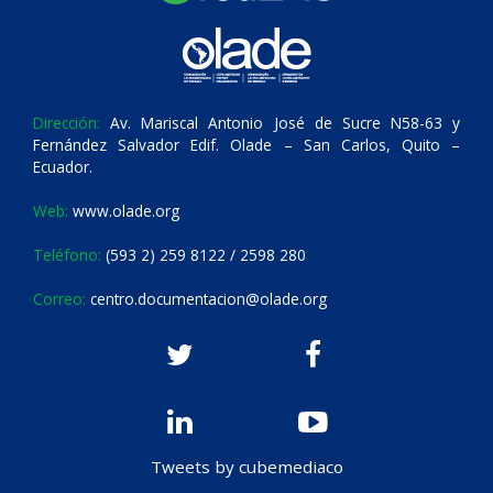
Dirección:
Av. Mariscal Antonio José de Sucre N58-63 y
Fernández Salvador Edif. Olade – San Carlos, Quito –
Ecuador.
Web:
www.olade.org
Teléfono:
(593 2) 259 8122 / 2598 280
Correo:
centro.documentacion@olade.org
Tweets by cubemediaco