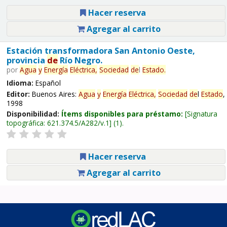
Hacer reserva
Agregar al carrito
Estación transformadora San Antonio Oeste,
provincia
de
Río Negro.
por
Agua
y
Energía
Eléctrica,
Sociedad
de
l
Estado
.
Idioma:
Español
Editor:
Buenos Aires:
Agua
y
Energía
Eléctrica,
Sociedad
de
l
Estado
,
1998
Disponibilidad:
Ítems disponibles para préstamo:
Signatura
topográfica:
621.374.5/A282/v.1
(1).
Hacer reserva
Agregar al carrito