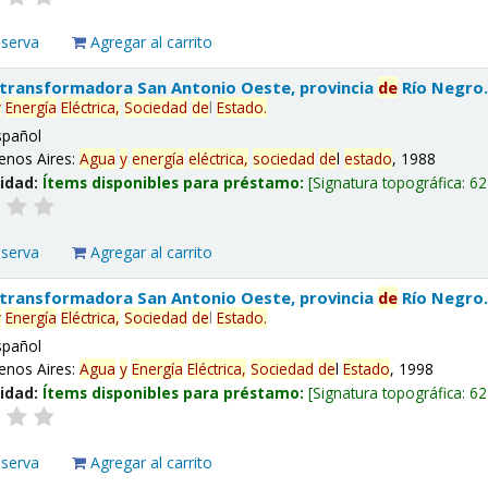
eserva
Agregar al carrito
 transformadora San Antonio Oeste, provincia
de
Río Negro
y
Energía
Eléctrica,
Sociedad
de
l
Estado
.
spañol
enos Aires:
Agua
y
energía
eléctrica,
sociedad
de
l
estado
, 1988
lidad:
Ítems disponibles para préstamo:
Signatura topográfica:
62
eserva
Agregar al carrito
 transformadora San Antonio Oeste, provincia
de
Río Negro
y
Energía
Eléctrica,
Sociedad
de
l
Estado
.
spañol
enos Aires:
Agua
y
Energía
Eléctrica,
Sociedad
de
l
Estado
, 1998
lidad:
Ítems disponibles para préstamo:
Signatura topográfica:
62
eserva
Agregar al carrito