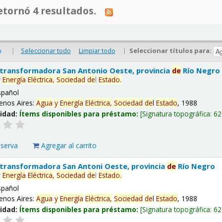
tornó 4 resultados.
|
Seleccionar todo
Limpiar todo
|
Seleccionar títulos para:
o
 transformadora San Antonio Oeste, provincia
de
Río Negro
y
Energía
Eléctrica,
Sociedad
de
l
Estado
.
spañol
enos Aires:
Agua
y
Energía
Eléctrica,
Sociedad
de
l
Estado
, 1988
lidad:
Ítems disponibles para préstamo:
Signatura topográfica:
62
eserva
Agregar al carrito
 transformadora San Antoni Oeste, provincia
de
Río Negro
y
Energía
Eléctrica,
Sociedad
de
l
Estado
.
spañol
enos Aires:
Agua
y
Energía
Eléctrica,
Sociedad
de
l
Estado
, 1988
lidad:
Ítems disponibles para préstamo:
Signatura topográfica:
62