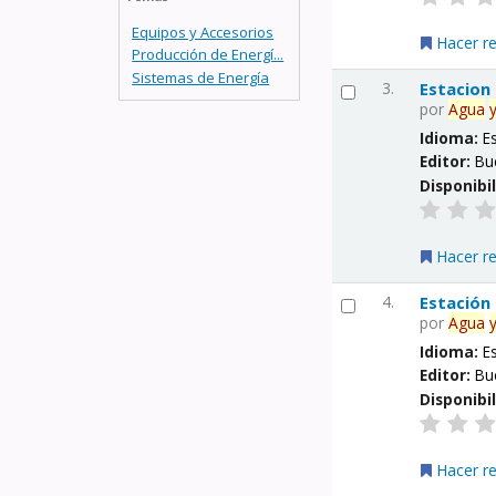
Equipos y Accesorios
Hacer r
Producción de Energí...
Sistemas de Energía
3.
Estacion
por
Agua
Idioma:
E
Editor:
Bu
Disponibi
Hacer r
4.
Estación
por
Agua
Idioma:
E
Editor:
Bu
Disponibi
Hacer r