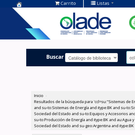
Carrito
Listas
Centro de
Documentación
OLADE -
Buscar
Inicio
›
Resultados de la búsqueda para 'ccl=su:"Sistemas de E
and su-to:Sistemas de Energía and itype:BK and su-to:Si
Sociedad del Estado and su-to:Equipos y Accesorios and
su-to:Producción de Energía and itype:BK and au:Agua y E
Sociedad del Estado and su-geo:Argentina and itype:BK 