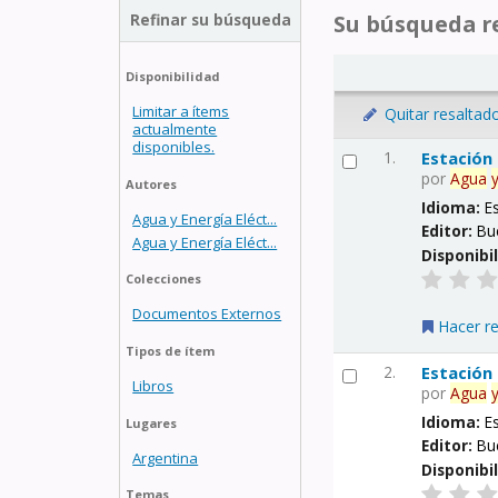
Refinar su búsqueda
Su búsqueda re
Disponibilidad
Limitar a ítems
Quitar resaltad
actualmente
disponibles.
1.
Estación
por
Agua
Autores
Idioma:
E
Agua y Energía Eléct...
Editor:
Bu
Agua y Energía Eléct...
Disponibi
Colecciones
Documentos Externos
Hacer r
Tipos de ítem
2.
Estación
Libros
por
Agua
Idioma:
E
Lugares
Editor:
Bu
Argentina
Disponibi
Temas