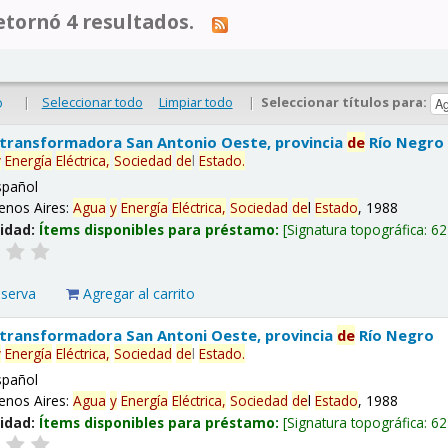
tornó 4 resultados.
|
Seleccionar todo
Limpiar todo
|
Seleccionar títulos para:
o
 transformadora San Antonio Oeste, provincia
de
Río Negro
y
Energía
Eléctrica,
Sociedad
de
l
Estado
.
spañol
enos Aires:
Agua
y
Energía
Eléctrica,
Sociedad
de
l
Estado
, 1988
lidad:
Ítems disponibles para préstamo:
Signatura topográfica:
62
eserva
Agregar al carrito
 transformadora San Antoni Oeste, provincia
de
Río Negro
y
Energía
Eléctrica,
Sociedad
de
l
Estado
.
spañol
enos Aires:
Agua
y
Energía
Eléctrica,
Sociedad
de
l
Estado
, 1988
lidad:
Ítems disponibles para préstamo:
Signatura topográfica:
62