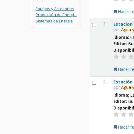
Equipos y Accesorios
Hacer r
Producción de Energí...
Sistemas de Energía
3.
Estacion
por
Agua
Idioma:
E
Editor:
Bu
Disponibi
Hacer r
4.
Estación
por
Agua
Idioma:
E
Editor:
Bu
Disponibi
Hacer r