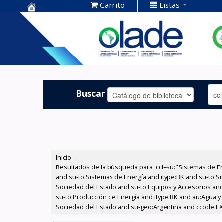
Carrito
Listas
Centro de
Documentación
OLADE -
Buscar
Inicio
›
Resultados de la búsqueda para 'ccl=su:"Sistemas de E
and su-to:Sistemas de Energía and itype:BK and su-to:Si
Sociedad del Estado and su-to:Equipos y Accesorios and
su-to:Producción de Energía and itype:BK and au:Agua y E
Sociedad del Estado and su-geo:Argentina and ccode:EX