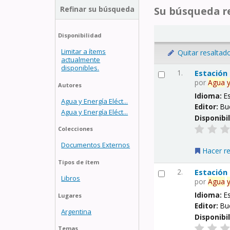
Refinar su búsqueda
Su búsqueda re
Disponibilidad
Limitar a ítems
Quitar resaltad
actualmente
disponibles.
1.
Estación
por
Agua
Autores
Idioma:
E
Agua y Energía Eléct...
Editor:
Bu
Agua y Energía Eléct...
Disponibi
Colecciones
Documentos Externos
Hacer r
Tipos de ítem
2.
Estación
Libros
por
Agua
Idioma:
E
Lugares
Editor:
Bu
Argentina
Disponibi
Temas