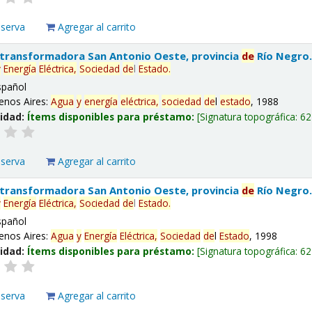
eserva
Agregar al carrito
 transformadora San Antonio Oeste, provincia
de
Río Negro
y
Energía
Eléctrica,
Sociedad
de
l
Estado
.
spañol
enos Aires:
Agua
y
energía
eléctrica,
sociedad
de
l
estado
, 1988
lidad:
Ítems disponibles para préstamo:
Signatura topográfica:
62
eserva
Agregar al carrito
 transformadora San Antonio Oeste, provincia
de
Río Negro
y
Energía
Eléctrica,
Sociedad
de
l
Estado
.
spañol
enos Aires:
Agua
y
Energía
Eléctrica,
Sociedad
de
l
Estado
, 1998
lidad:
Ítems disponibles para préstamo:
Signatura topográfica:
62
eserva
Agregar al carrito