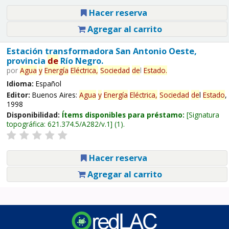
Hacer reserva
Agregar al carrito
Estación transformadora San Antonio Oeste,
provincia
de
Río Negro.
por
Agua
y
Energía
Eléctrica,
Sociedad
de
l
Estado
.
Idioma:
Español
Editor:
Buenos Aires:
Agua
y
Energía
Eléctrica,
Sociedad
de
l
Estado
,
1998
Disponibilidad:
Ítems disponibles para préstamo:
Signatura
topográfica:
621.374.5/A282/v.1
(1).
Hacer reserva
Agregar al carrito