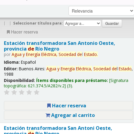
|
|
Seleccionar títulos para:
Hacer reserva
Estación transformadora San Antonio Oeste,
provincia
de
Río Negro
por
Agua
y
Energía
Eléctrica,
Sociedad
de
l
Estado
.
Idioma:
Español
Editor:
Buenos Aires:
Agua
y
Energía
Eléctrica,
Sociedad
de
l
Estado
,
1988
Disponibilidad:
Ítems disponibles para préstamo:
Signatura
topográfica:
621.374.5/A282/v.2
(3).
Hacer reserva
Agregar al carrito
Estación transformadora San Antoni Oeste,
provincia
de
Río Negro