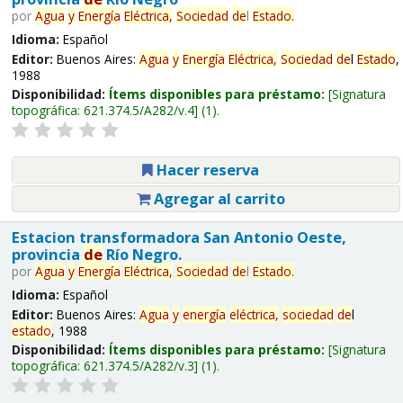
por
Agua
y
Energía
Eléctrica,
Sociedad
de
l
Estado
.
Idioma:
Español
Editor:
Buenos Aires:
Agua
y
Energía
Eléctrica,
Sociedad
de
l
Estado
,
1988
Disponibilidad:
Ítems disponibles para préstamo:
Signatura
topográfica:
621.374.5/A282/v.4
(1).
Hacer reserva
Agregar al carrito
Estacion transformadora San Antonio Oeste,
provincia
de
Río Negro.
por
Agua
y
Energía
Eléctrica,
Sociedad
de
l
Estado
.
Idioma:
Español
Editor:
Buenos Aires:
Agua
y
energía
eléctrica,
sociedad
de
l
estado
, 1988
Disponibilidad:
Ítems disponibles para préstamo:
Signatura
topográfica:
621.374.5/A282/v.3
(1).