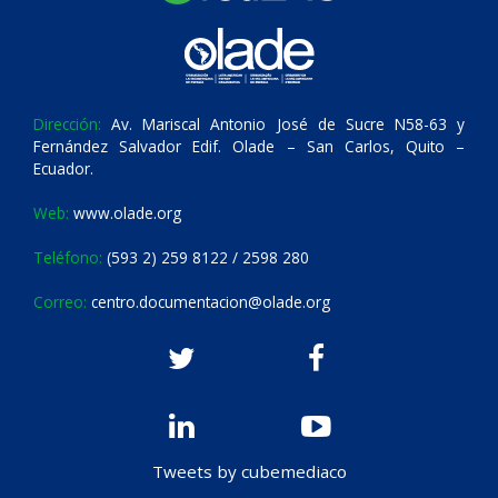
Dirección:
Av. Mariscal Antonio José de Sucre N58-63 y
Fernández Salvador Edif. Olade – San Carlos, Quito –
Ecuador.
Web:
www.olade.org
Teléfono:
(593 2) 259 8122 / 2598 280
Correo:
centro.documentacion@olade.org
Tweets by cubemediaco