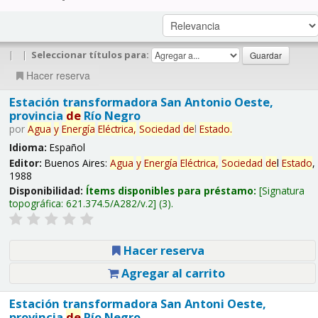
|
|
Seleccionar títulos para:
Hacer reserva
Estación transformadora San Antonio Oeste,
provincia
de
Río Negro
por
Agua
y
Energía
Eléctrica,
Sociedad
de
l
Estado
.
Idioma:
Español
Editor:
Buenos Aires:
Agua
y
Energía
Eléctrica,
Sociedad
de
l
Estado
,
1988
Disponibilidad:
Ítems disponibles para préstamo:
Signatura
topográfica:
621.374.5/A282/v.2
(3).
Hacer reserva
Agregar al carrito
Estación transformadora San Antoni Oeste,
provincia
de
Río Negro