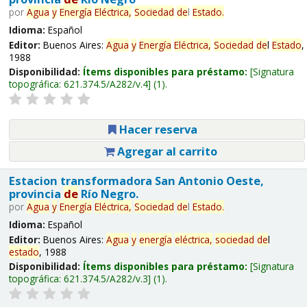
por
Agua
y
Energía
Eléctrica,
Sociedad
de
l
Estado
.
Idioma:
Español
Editor:
Buenos Aires:
Agua
y
Energía
Eléctrica,
Sociedad
de
l
Estado
,
1988
Disponibilidad:
Ítems disponibles para préstamo:
Signatura
topográfica:
621.374.5/A282/v.4
(1).
Hacer reserva
Agregar al carrito
Estacion transformadora San Antonio Oeste,
provincia
de
Río Negro.
por
Agua
y
Energía
Eléctrica,
Sociedad
de
l
Estado
.
Idioma:
Español
Editor:
Buenos Aires:
Agua
y
energía
eléctrica,
sociedad
de
l
estado
, 1988
Disponibilidad:
Ítems disponibles para préstamo:
Signatura
topográfica:
621.374.5/A282/v.3
(1).