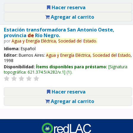
Hacer reserva
Agregar al carrito
Estación transformadora San Antonio Oeste,
provincia
de
Río Negro.
por
Agua
y
Energía
Eléctrica,
Sociedad
de
l
Estado
.
Idioma:
Español
Editor:
Buenos Aires:
Agua
y
Energía
Eléctrica,
Sociedad
de
l
Estado
,
1998
Disponibilidad:
Ítems disponibles para préstamo:
Signatura
topográfica:
621.374.5/A282/v.1
(1).
Hacer reserva
Agregar al carrito