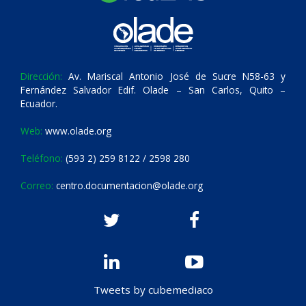
Dirección:
Av. Mariscal Antonio José de Sucre N58-63 y
Fernández Salvador Edif. Olade – San Carlos, Quito –
Ecuador.
Web:
www.olade.org
Teléfono:
(593 2) 259 8122 / 2598 280
Correo:
centro.documentacion@olade.org
Tweets by cubemediaco