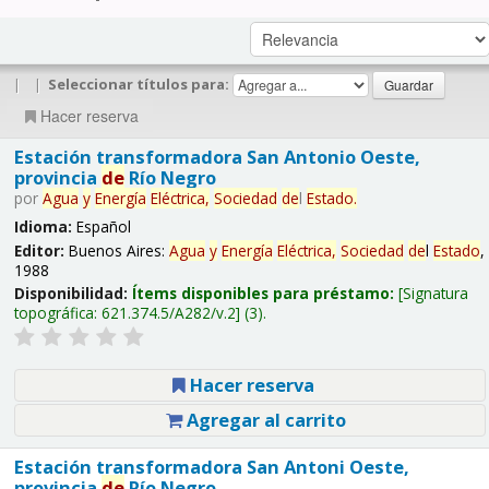
|
|
Seleccionar títulos para:
Hacer reserva
Estación transformadora San Antonio Oeste,
provincia
de
Río Negro
por
Agua
y
Energía
Eléctrica,
Sociedad
de
l
Estado
.
Idioma:
Español
Editor:
Buenos Aires:
Agua
y
Energía
Eléctrica,
Sociedad
de
l
Estado
,
1988
Disponibilidad:
Ítems disponibles para préstamo:
Signatura
topográfica:
621.374.5/A282/v.2
(3).
Hacer reserva
Agregar al carrito
Estación transformadora San Antoni Oeste,
provincia
de
Río Negro