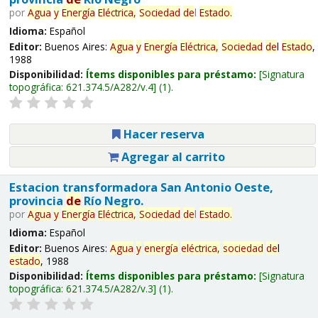
por
Agua
y
Energía
Eléctrica,
Sociedad
de
l
Estado
.
Idioma:
Español
Editor:
Buenos Aires:
Agua
y
Energía
Eléctrica,
Sociedad
de
l
Estado
,
1988
Disponibilidad:
Ítems disponibles para préstamo:
Signatura
topográfica:
621.374.5/A282/v.4
(1).
Hacer reserva
Agregar al carrito
Estacion transformadora San Antonio Oeste,
provincia
de
Río Negro.
por
Agua
y
Energía
Eléctrica,
Sociedad
de
l
Estado
.
Idioma:
Español
Editor:
Buenos Aires:
Agua
y
energía
eléctrica,
sociedad
de
l
estado
, 1988
Disponibilidad:
Ítems disponibles para préstamo:
Signatura
topográfica:
621.374.5/A282/v.3
(1).