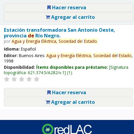
Hacer reserva
Agregar al carrito
Estación transformadora San Antonio Oeste,
provincia
de
Río Negro.
por
Agua
y
Energía
Eléctrica,
Sociedad
de
l
Estado
.
Idioma:
Español
Editor:
Buenos Aires:
Agua
y
Energía
Eléctrica,
Sociedad
de
l
Estado
,
1998
Disponibilidad:
Ítems disponibles para préstamo:
Signatura
topográfica:
621.374.5/A282/v.1
(1).
Hacer reserva
Agregar al carrito