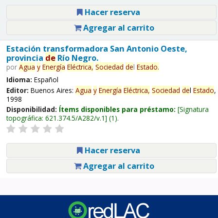
Hacer reserva
Agregar al carrito
Estación transformadora San Antonio Oeste,
provincia
de
Río Negro.
por
Agua
y
Energía
Eléctrica,
Sociedad
de
l
Estado
.
Idioma:
Español
Editor:
Buenos Aires:
Agua
y
Energía
Eléctrica,
Sociedad
de
l
Estado
,
1998
Disponibilidad:
Ítems disponibles para préstamo:
Signatura
topográfica:
621.374.5/A282/v.1
(1).
Hacer reserva
Agregar al carrito