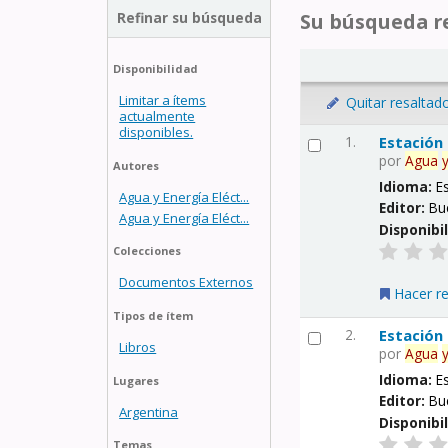
Refinar su búsqueda
Su búsqueda re
Disponibilidad
Limitar a ítems
Quitar resaltad
actualmente
disponibles.
1.
Estación
por
Agua
Autores
Idioma:
E
Agua y Energía Eléct...
Editor:
Bu
Agua y Energía Eléct...
Disponibi
Colecciones
Documentos Externos
Hacer r
Tipos de ítem
2.
Estación
Libros
por
Agua
Idioma:
E
Lugares
Editor:
Bu
Argentina
Disponibi
Temas