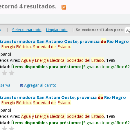
tornó 4 resultados.
|
Seleccionar todo
Limpiar todo
|
Seleccionar títulos para:
o
 transformadora San Antonio Oeste, provincia
de
Río Negro
y
Energía
Eléctrica,
Sociedad
de
l
Estado
.
spañol
enos Aires:
Agua
y
Energía
Eléctrica,
Sociedad
de
l
Estado
, 1988
lidad:
Ítems disponibles para préstamo:
Signatura topográfica:
62
eserva
Agregar al carrito
 transformadora San Antoni Oeste, provincia
de
Río Negro
y
Energía
Eléctrica,
Sociedad
de
l
Estado
.
spañol
enos Aires:
Agua
y
Energía
Eléctrica,
Sociedad
de
l
Estado
, 1988
lidad:
Ítems disponibles para préstamo:
Signatura topográfica:
62