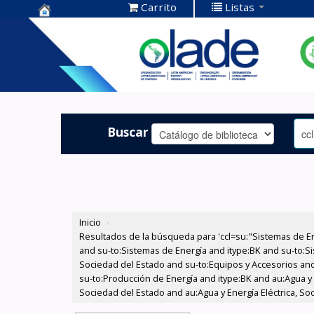
Carrito
Listas
Centro de
Documentación
OLADE -
Buscar
Inicio
›
Resultados de la búsqueda para 'ccl=su:"Sistemas de E
and su-to:Sistemas de Energía and itype:BK and su-to:Si
Sociedad del Estado and su-to:Equipos y Accesorios and
su-to:Producción de Energía and itype:BK and au:Agua y E
Sociedad del Estado and au:Agua y Energía Eléctrica, S