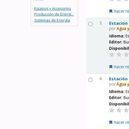
Equipos y Accesorios
Hacer r
Producción de Energí...
Sistemas de Energía
3.
Estacion
por
Agua
Idioma:
E
Editor:
Bu
Disponibi
Hacer r
4.
Estación
por
Agua
Idioma:
E
Editor:
Bu
Disponibi
Hacer r