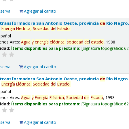
eserva
Agregar al carrito
 transformadora San Antonio Oeste, provincia
de
Río Negro
y
Energía
Eléctrica,
Sociedad
de
l
Estado
.
spañol
enos Aires:
Agua
y
energía
eléctrica,
sociedad
de
l
estado
, 1988
lidad:
Ítems disponibles para préstamo:
Signatura topográfica:
62
eserva
Agregar al carrito
 transformadora San Antonio Oeste, provincia
de
Río Negro
y
Energía
Eléctrica,
Sociedad
de
l
Estado
.
spañol
enos Aires:
Agua
y
Energía
Eléctrica,
Sociedad
de
l
Estado
, 1998
lidad:
Ítems disponibles para préstamo:
Signatura topográfica:
62
eserva
Agregar al carrito