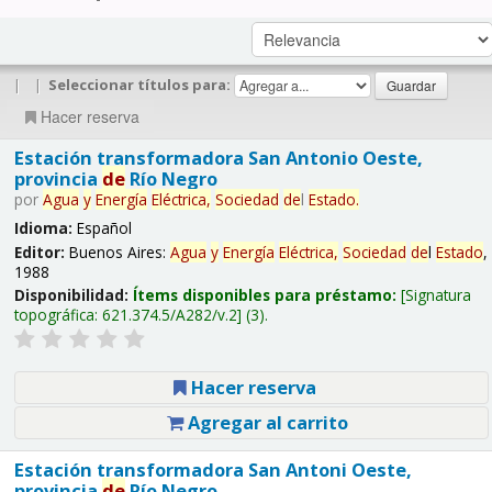
|
|
Seleccionar títulos para:
Hacer reserva
Estación transformadora San Antonio Oeste,
provincia
de
Río Negro
por
Agua
y
Energía
Eléctrica,
Sociedad
de
l
Estado
.
Idioma:
Español
Editor:
Buenos Aires:
Agua
y
Energía
Eléctrica,
Sociedad
de
l
Estado
,
1988
Disponibilidad:
Ítems disponibles para préstamo:
Signatura
topográfica:
621.374.5/A282/v.2
(3).
Hacer reserva
Agregar al carrito
Estación transformadora San Antoni Oeste,
provincia
de
Río Negro