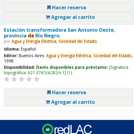
Hacer reserva
Agregar al carrito
Estación transformadora San Antonio Oeste,
provincia
de
Río Negro.
por
Agua
y
Energía
Eléctrica,
Sociedad
de
l
Estado
.
Idioma:
Español
Editor:
Buenos Aires:
Agua
y
Energía
Eléctrica,
Sociedad
de
l
Estado
,
1998
Disponibilidad:
Ítems disponibles para préstamo:
Signatura
topográfica:
621.374.5/A282/v.1
(1).
Hacer reserva
Agregar al carrito