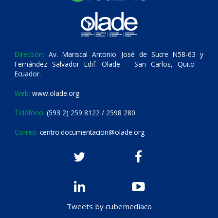
Dirección:
Av. Mariscal Antonio José de Sucre N58-63 y
Fernández Salvador Edif. Olade – San Carlos, Quito –
Ecuador.
Web:
www.olade.org
Teléfono:
(593 2) 259 8122 / 2598 280
Correo:
centro.documentacion@olade.org
Tweets by cubemediaco