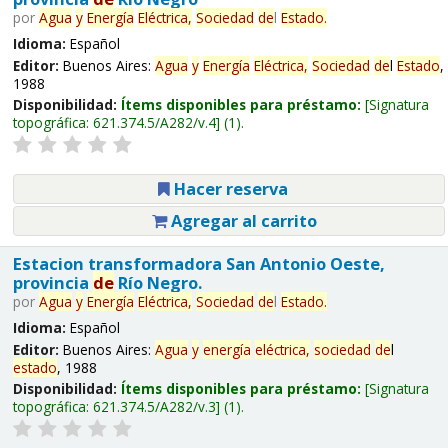
por
Agua
y
Energía
Eléctrica,
Sociedad
de
l
Estado
.
Idioma:
Español
Editor:
Buenos Aires:
Agua
y
Energía
Eléctrica,
Sociedad
de
l
Estado
,
1988
Disponibilidad:
Ítems disponibles para préstamo:
Signatura
topográfica:
621.374.5/A282/v.4
(1).
Hacer reserva
Agregar al carrito
Estacion transformadora San Antonio Oeste,
provincia
de
Río Negro.
por
Agua
y
Energía
Eléctrica,
Sociedad
de
l
Estado
.
Idioma:
Español
Editor:
Buenos Aires:
Agua
y
energía
eléctrica,
sociedad
de
l
estado
, 1988
Disponibilidad:
Ítems disponibles para préstamo:
Signatura
topográfica:
621.374.5/A282/v.3
(1).