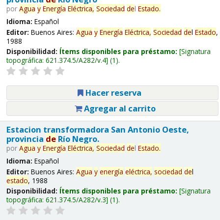
por
Agua
y
Energía
Eléctrica,
Sociedad
de
l
Estado
.
Idioma:
Español
Editor:
Buenos Aires:
Agua
y
Energía
Eléctrica,
Sociedad
de
l
Estado
,
1988
Disponibilidad:
Ítems disponibles para préstamo:
Signatura
topográfica:
621.374.5/A282/v.4
(1).
Hacer reserva
Agregar al carrito
Estacion transformadora San Antonio Oeste,
provincia
de
Río Negro.
por
Agua
y
Energía
Eléctrica,
Sociedad
de
l
Estado
.
Idioma:
Español
Editor:
Buenos Aires:
Agua
y
energía
eléctrica,
sociedad
de
l
estado
, 1988
Disponibilidad:
Ítems disponibles para préstamo:
Signatura
topográfica:
621.374.5/A282/v.3
(1).