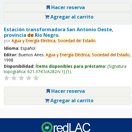
Hacer reserva
Agregar al carrito
Estación transformadora San Antonio Oeste,
provincia
de
Río Negro.
por
Agua
y
Energía
Eléctrica,
Sociedad
de
l
Estado
.
Idioma:
Español
Editor:
Buenos Aires:
Agua
y
Energía
Eléctrica,
Sociedad
de
l
Estado
,
1998
Disponibilidad:
Ítems disponibles para préstamo:
Signatura
topográfica:
621.374.5/A282/v.1
(1).
Hacer reserva
Agregar al carrito