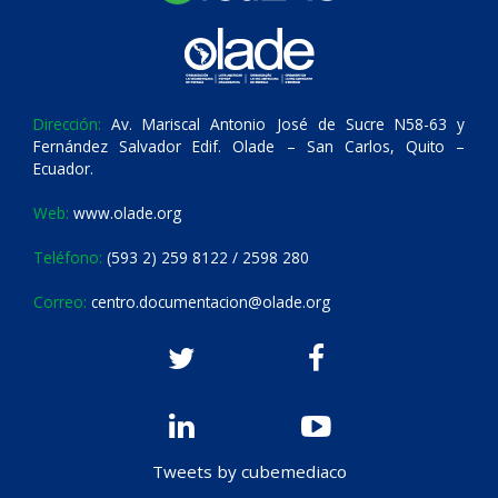
Dirección:
Av. Mariscal Antonio José de Sucre N58-63 y
Fernández Salvador Edif. Olade – San Carlos, Quito –
Ecuador.
Web:
www.olade.org
Teléfono:
(593 2) 259 8122 / 2598 280
Correo:
centro.documentacion@olade.org
Tweets by cubemediaco