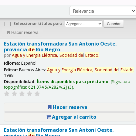
|
|
Seleccionar títulos para:
Hacer reserva
Estación transformadora San Antonio Oeste,
provincia
de
Río Negro
por
Agua
y
Energía
Eléctrica,
Sociedad
de
l
Estado
.
Idioma:
Español
Editor:
Buenos Aires:
Agua
y
Energía
Eléctrica,
Sociedad
de
l
Estado
,
1988
Disponibilidad:
Ítems disponibles para préstamo:
Signatura
topográfica:
621.374.5/A282/v.2
(3).
Hacer reserva
Agregar al carrito
Estación transformadora San Antoni Oeste,
provincia
de
Río Negro