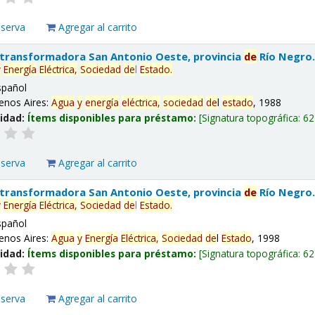
eserva
Agregar al carrito
 transformadora San Antonio Oeste, provincia
de
Río Negro
y
Energía
Eléctrica,
Sociedad
de
l
Estado
.
spañol
enos Aires:
Agua
y
energía
eléctrica,
sociedad
de
l
estado
, 1988
lidad:
Ítems disponibles para préstamo:
Signatura topográfica:
62
eserva
Agregar al carrito
 transformadora San Antonio Oeste, provincia
de
Río Negro
y
Energía
Eléctrica,
Sociedad
de
l
Estado
.
spañol
enos Aires:
Agua
y
Energía
Eléctrica,
Sociedad
de
l
Estado
, 1998
lidad:
Ítems disponibles para préstamo:
Signatura topográfica:
62
eserva
Agregar al carrito