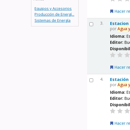
Equipos y Accesorios
Hacer r
Producción de Energí...
Sistemas de Energía
3.
Estacion
por
Agua
Idioma:
E
Editor:
Bu
Disponibi
Hacer r
4.
Estación
por
Agua
Idioma:
E
Editor:
Bu
Disponibi
Hacer r