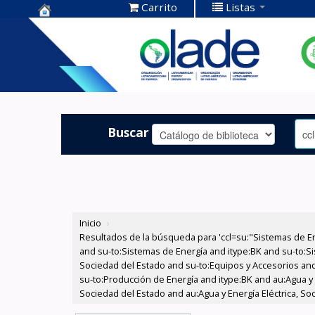
Carrito
Listas
Centro de
Documentación
OLADE -
Buscar
Inicio
›
Resultados de la búsqueda para 'ccl=su:"Sistemas de E
and su-to:Sistemas de Energía and itype:BK and su-to:Si
Sociedad del Estado and su-to:Equipos y Accesorios and
su-to:Producción de Energía and itype:BK and au:Agua y E
Sociedad del Estado and au:Agua y Energía Eléctrica, S