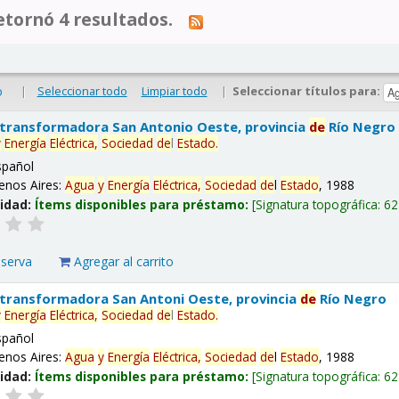
tornó 4 resultados.
|
Seleccionar todo
Limpiar todo
|
Seleccionar títulos para:
o
 transformadora San Antonio Oeste, provincia
de
Río Negro
y
Energía
Eléctrica,
Sociedad
de
l
Estado
.
spañol
enos Aires:
Agua
y
Energía
Eléctrica,
Sociedad
de
l
Estado
, 1988
lidad:
Ítems disponibles para préstamo:
Signatura topográfica:
62
eserva
Agregar al carrito
 transformadora San Antoni Oeste, provincia
de
Río Negro
y
Energía
Eléctrica,
Sociedad
de
l
Estado
.
spañol
enos Aires:
Agua
y
Energía
Eléctrica,
Sociedad
de
l
Estado
, 1988
lidad:
Ítems disponibles para préstamo:
Signatura topográfica:
62