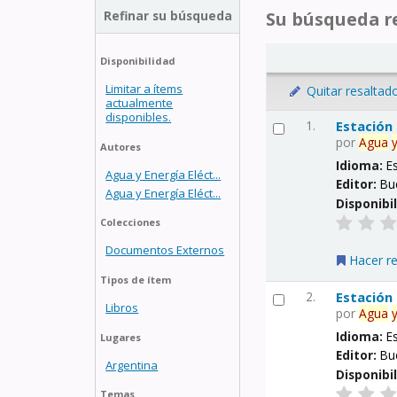
Refinar su búsqueda
Su búsqueda re
Disponibilidad
Limitar a ítems
Quitar resaltad
actualmente
disponibles.
1.
Estación
por
Agua
Autores
Idioma:
E
Agua y Energía Eléct...
Editor:
Bu
Agua y Energía Eléct...
Disponibi
Colecciones
Documentos Externos
Hacer r
Tipos de ítem
2.
Estación
Libros
por
Agua
Idioma:
E
Lugares
Editor:
Bu
Argentina
Disponibi
Temas