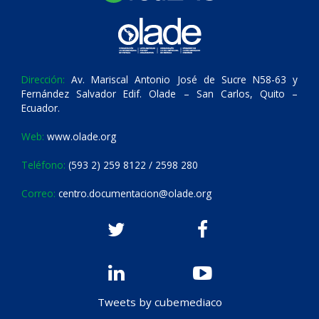
Dirección:
Av. Mariscal Antonio José de Sucre N58-63 y
Fernández Salvador Edif. Olade – San Carlos, Quito –
Ecuador.
Web:
www.olade.org
Teléfono:
(593 2) 259 8122 / 2598 280
Correo:
centro.documentacion@olade.org
Tweets by cubemediaco