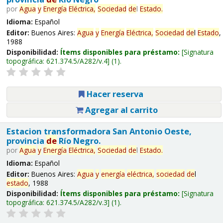
por
Agua
y
Energía
Eléctrica,
Sociedad
de
l
Estado
.
Idioma:
Español
Editor:
Buenos Aires:
Agua
y
Energía
Eléctrica,
Sociedad
de
l
Estado
,
1988
Disponibilidad:
Ítems disponibles para préstamo:
Signatura
topográfica:
621.374.5/A282/v.4
(1).
Hacer reserva
Agregar al carrito
Estacion transformadora San Antonio Oeste,
provincia
de
Río Negro.
por
Agua
y
Energía
Eléctrica,
Sociedad
de
l
Estado
.
Idioma:
Español
Editor:
Buenos Aires:
Agua
y
energía
eléctrica,
sociedad
de
l
estado
, 1988
Disponibilidad:
Ítems disponibles para préstamo:
Signatura
topográfica:
621.374.5/A282/v.3
(1).