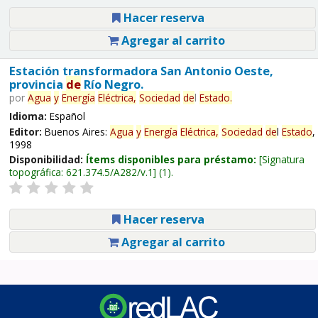
Hacer reserva
Agregar al carrito
Estación transformadora San Antonio Oeste,
provincia
de
Río Negro.
por
Agua
y
Energía
Eléctrica,
Sociedad
de
l
Estado
.
Idioma:
Español
Editor:
Buenos Aires:
Agua
y
Energía
Eléctrica,
Sociedad
de
l
Estado
,
1998
Disponibilidad:
Ítems disponibles para préstamo:
Signatura
topográfica:
621.374.5/A282/v.1
(1).
Hacer reserva
Agregar al carrito