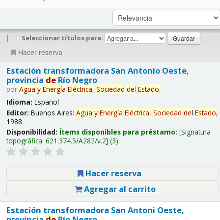
|
|
Seleccionar títulos para:
Hacer reserva
Estación transformadora San Antonio Oeste,
provincia
de
Río Negro
por
Agua
y
Energía
Eléctrica,
Sociedad
de
l
Estado
.
Idioma:
Español
Editor:
Buenos Aires:
Agua
y
Energía
Eléctrica,
Sociedad
de
l
Estado
,
1988
Disponibilidad:
Ítems disponibles para préstamo:
Signatura
topográfica:
621.374.5/A282/v.2
(3).
Hacer reserva
Agregar al carrito
Estación transformadora San Antoni Oeste,
provincia
de
Río Negro